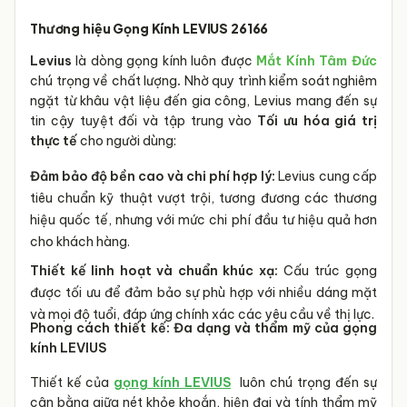
Thương hiệu Gọng Kính LEVIUS 26166
Levius
là dòng gọng kính luôn được
Mắt Kính Tâm Đức
chú trọng về chất lượng
.
Nhờ quy trình kiểm soát nghiêm
ngặt từ khâu vật liệu đến gia công, Levius mang đến sự
tin cậy tuyệt đối và tập trung vào
Tối ưu hóa giá trị
thực tế
cho người dùng:
Đảm bảo độ bền cao và chi phí hợp lý:
Levius cung cấp
tiêu chuẩn kỹ thuật vượt trội, tương đương các thương
hiệu quốc tế, nhưng với mức chi phí đầu tư hiệu quả hơn
cho khách hàng.
Thiết kế linh hoạt và chuẩn khúc xạ:
Cấu trúc gọng
được tối ưu để đảm bảo sự phù hợp với nhiều dáng mặt
và mọi độ tuổi, đáp ứng chính xác các yêu cầu về thị lực.
Phong cách thiết kế: Đa dạng và thẩm mỹ của gọng
kính LEVIUS
Thiết kế của
gọng kính LEVIUS
luôn chú trọng đến sự
cân bằng giữa nét khỏe khoắn, hiện đại và tính thẩm mỹ