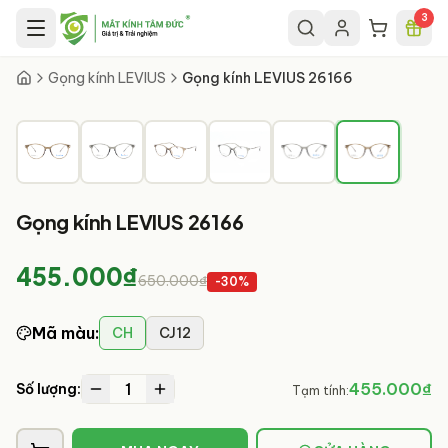
Chuyển đến nội dung chính
3
6
/
6
Gọng kính LEVIUS
Gọng kính LEVIUS 26166
Gọng kính LEVIUS 26166
455.000₫
650.000₫
-
30
%
Mã màu
:
CH
CJ12
1
455.000₫
Số lượng:
Tạm tính: