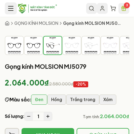
Chuyển đến nội dung chính
3
3
/
9
GỌNG KÍNH MOLSION
Gọng kính MOLSION MJ5079
Gọng kính MOLSION MJ5079
2.064.000₫
2.580.000₫
-
20
%
Màu sắc
:
Đen
Hồng
Trắng trong
Xám
1
2.064.000₫
Số lượng:
Tạm tính: