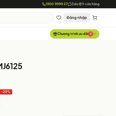
1900 9999 37
Zalo
9 cửa hàng
Đăng nhập
Chương trình ưu đãi
3
MJ6125
-
20
%