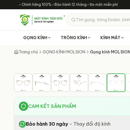
Chuyển đến nội dung chính
✓
Chính hãng 100%
✓
Bảo hành 12 tháng
✓
Đo mắt miễn phí
Tìm gọng, tròng Essilor, kính
GỌNG KÍNH
TRÒNG KÍNH
KÍNH MÁT
Trang chủ
GỌNG KÍNH MOLSION
Gọng kính MOLSIO
CAM KẾT SẢN PHẨM
Bảo hành 30 ngày
–
Thay đổi độ kính