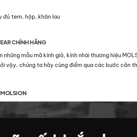
 đủ tem, hộp, khăn lau
WEAR CHÍNH HÃNG
iện những mẫu mã kính giả, kính nhái thương hiệu MO
ởi vậy, chúng ta hãy cùng điểm qua các bước cần th
nh MOLSION