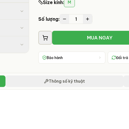
Size kính
:
M
1
Số lượng:
MUA NGAY
Bảo hành
Đổi trả
Thông số kỹ thuật