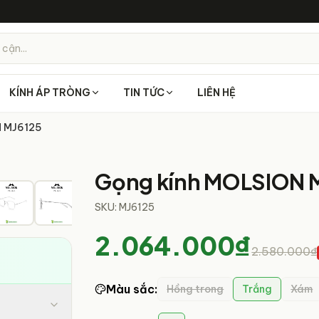
 cận...
KÍNH ÁP TRÒNG
TIN TỨC
LIÊN HỆ
N MJ6125
6
/
10
Gọng kính MOLSION 
SKU:
MJ6125
2.064.000₫
2.580.000₫
Màu sắc
:
Hồng trong
Trắng
Xám