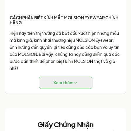
CÁCH PHÂN BIỆT KÍNH MẮT MOLSION EYEWEAR CHÍNH
HÃNG
Hiện nay trên thị trường đã bắt đầu xuất hiện những mẫu
mã kính giả, kính nhái thương hiệu MOLSION Eyewear,
ảnh hưởng đến quyền lợi tiêu dùng của các bạn và uy tín
của MOLSION. Bởi vậy, chúng ta hãy cùng điểm qua các
bước cần thiết để phân biệt kính MOLSION thật và giả
nhé!
Xem thêm
Kiểm tra mã số khắc laser 12 chữ số trên kính MOLSION
Tìm đến cửa hàng đại lý MOLSION chính hãng trên Danh
sách Đại lý của Hào Phát Group tại:
http://ldp.to/check-authentic
Giấy Chứng Nhận