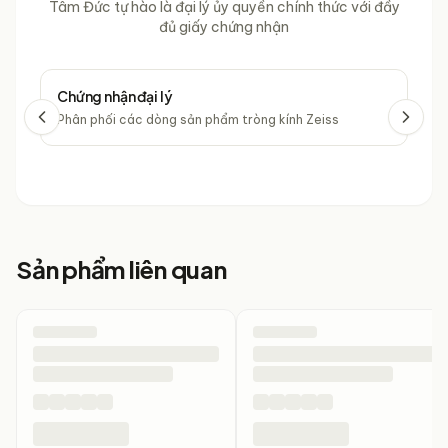
Kiểm tra thẻ bảo hành của Hào Phát Group đi kèm kính
Tâm Đức tự hào là đại lý ủy quyền chính thức với đầy
MOLSION
đủ giấy chứng nhận
Chứng nhận đại lý
Chứ
Phân phối các dòng sản phẩm tròng kính Zeiss
Phâ
Sản phẩm liên quan