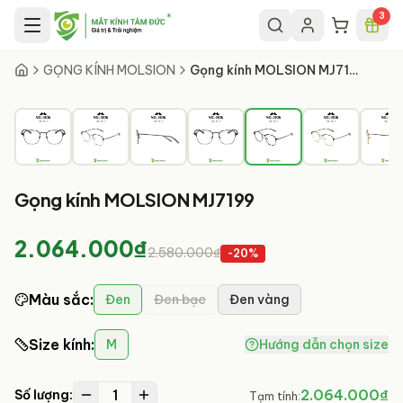
Chuyển đến nội dung chính
3
5
/
8
GỌNG KÍNH MOLSION
Gọng kính MOLSION MJ7199
Gọng kính MOLSION MJ7199
2.064.000₫
2.580.000₫
-
20
%
Màu sắc
:
Đen
Đen bạc
Đen vàng
Size kính
:
M
Hướng dẫn chọn size
1
2.064.000₫
Số lượng:
Tạm tính: