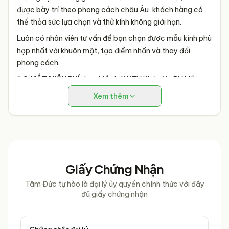
được bày trí theo phong cách châu Âu, khách hàng có
thể thỏa sức lựa chọn và thử kính không giới hạn.
Luôn có nhân viên tư vấn để bạn chọn được mẫu kính phù
hợp nhất với khuôn mặt, tạo điểm nhấn và thay đổi
phong cách.
ĐO MẮT MIỄN PHÍ
thực hiển bởi KTV Khúc Xạ BV Mắt
TPHCM hơn 10 năm kinh nghiệm cùng trang thiết bị máy
Xem thêm
móc hiện đại & tự động.
Giấy Chứng Nhận
Tâm Đức tự hào là đại lý ủy quyền chính thức với đầy
đủ giấy chứng nhận