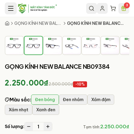
Chuyển đến nội dung chính
3
2
/
16
GỌNG KÍNH NEW BALANCE
GỌNG KÍNH NEW BALANCE NB09384
GỌNG KÍNH NEW BALANCE NB09384
2.250.000₫
2.500.000₫
-
10
%
Màu sắc
:
Đen bóng
Đen nhám
Xám đậm
Xám nhạt
Xanh đen
1
2.250.000₫
Số lượng:
Tạm tính: