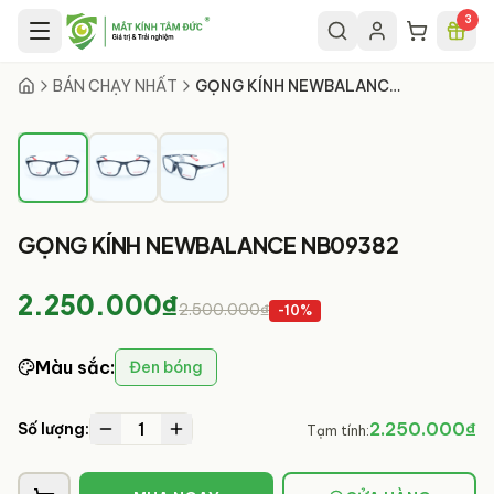
Chuyển đến nội dung chính
3
1
/
3
BÁN CHẠY NHẤT
GỌNG KÍNH NEWBALANCE NB09382
GỌNG KÍNH NEWBALANCE NB09382
2.250.000₫
2.500.000₫
-
10
%
Màu sắc
:
Đen bóng
1
2.250.000₫
Số lượng:
Tạm tính: