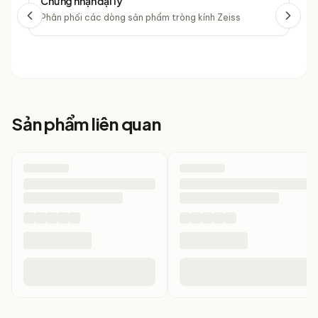
Chứng nhận đại lý
Chứ
Phân phối các dòng sản phẩm tròng kính Zeiss
Phâ
Sản phẩm liên quan