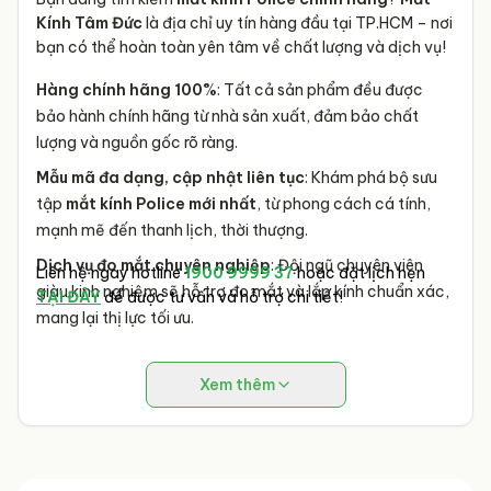
Kính Tâm Đức
là địa chỉ uy tín hàng đầu tại TP.HCM – nơi
bạn có thể hoàn toàn yên tâm về chất lượng và dịch vụ!
Hàng chính hãng 100%
: Tất cả sản phẩm đều được
bảo hành chính hãng từ nhà sản xuất, đảm bảo chất
lượng và nguồn gốc rõ ràng.
Mẫu mã đa dạng, cập nhật liên tục
: Khám phá bộ sưu
tập
mắt kính Police mới nhất
, từ phong cách cá tính,
mạnh mẽ đến thanh lịch, thời thượng.
Dịch vụ đo mắt chuyên nghiệp
: Đội ngũ chuyên viên
Liên hệ ngay hotline
1900 9999 37
hoặc đặt lịch hẹn
giàu kinh nghiệm sẽ hỗ trợ đo mắt và lắp kính chuẩn xác,
TẠI ĐÂY
để được tư vấn và hỗ trợ chi tiết!
mang lại thị lực tối ưu.
Giá cạnh tranh, ưu đãi hấp dẫn
: Nhận ngay mức giá tốt
cùng nhiều
chương trình khuyến mãi độc quyền
chỉ có
Xem thêm
tại Mắt Kính Tâm Đức.