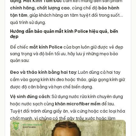
Kiểu dáng
dụng
.
Mắt Kính Tâm Đức
cam kết mang đến sản phẩm
sản phẩm
chính hãng, chất lượng cao
, cùng chế độ
bảo hành
tận tâm
Chất liệu
, giúp khách hàng an tâm tuyệt đối trong suốt
quá trình sử dụng.
sản phẩm
Hướng dẫn bảo quản mắt kính Police hiệu quả, bền
đẹp
Để chiếc
mắt kính Police
của bạn luôn giữ được vẻ đẹp
sang trọng và độ bền tối ưu, hãy lưu ý những mẹo bảo
quản sau:
Đeo và tháo kính bằng hai tay
: Luôn dùng cả hai tay
cầm vào gọng kính khi đeo hoặc tháo, giúp gọng kính giữ
được độ cân bằng và hạn chế biến dạng.
Vệ sinh đúng cách
: Sử dụng nước rửa kính chuyên dụng
hoặc nước sạch cùng
khăn microfiber mềm
để lau.
Tuyệt đối tránh dùng giấy ăn, vải cứng hoặc các loại hóa
chất mạnh, vì chúng có thể gây trầy xước hoặc làm
hỏng tròng kính.
Cất giữ trong hộp kính
: Khi không sử dụng, hãy luôn đặt