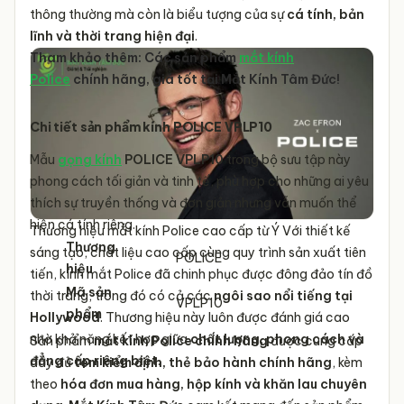
thông thường mà còn là biểu tượng của sự
cá tính, bản
lĩnh và thời trang hiện đại
.
Tham khảo thêm: Các sản phẩm
mắt kính
Police
chính hãng, giá tốt tại Mắt Kính Tâm Đức!
Chi tiết sản phẩm kính
POLICE VPLP10
Mẫu
gọng kính
POLICE VPLP10
trong bộ sưu tập này
phong cách tối giản và tinh tế, phù hợp cho những ai yêu
thích sự truyền thống và đơn giản nhưng vẫn muốn thể
hiện cá tính riêng.
Thương hiệu mắt kính Police cao cấp từ Ý
Với thiết kế
Thương
sáng tạo, chất liệu cao cấp cùng quy trình sản xuất tiên
POLICE
hiệu
tiến, kính mắt Police đã chinh phục được đông đảo tín đồ
Mã sản
thời trang, trong đó có cả các
ngôi sao nổi tiếng tại
VPLP10
phẩm
Hollywood
. Thương hiệu này luôn được đánh giá cao
Gọng kính cận nữ
,
nhờ khả năng kết hợp giữa
chất lượng, phong cách và
Sản phẩm
mắt kính Police chính hãng
được cung cấp
Chủng loại
Gọng kính cận nam
,
đẳng cấp riêng biệt
.
đầy đủ
tem kiểm định, thẻ bảo hành chính hãng
, kèm
gọng kính thời trang
theo
hóa đơn mua hàng, hộp kính và khăn lau chuyên