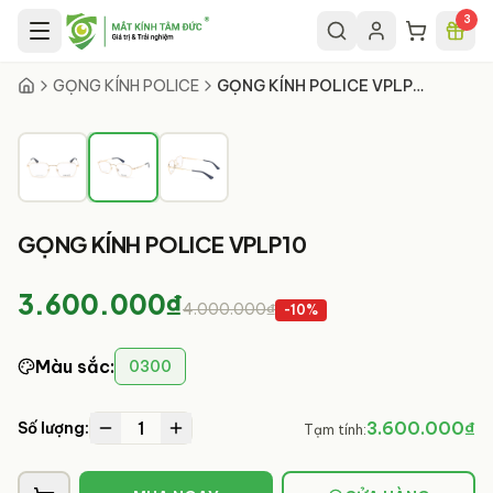
Chuyển đến nội dung chính
3
2
/
3
GỌNG KÍNH POLICE
GỌNG KÍNH POLICE VPLP10
GỌNG KÍNH POLICE VPLP10
3.600.000₫
4.000.000₫
-
10
%
Màu sắc
:
0300
1
3.600.000₫
Số lượng:
Tạm tính: