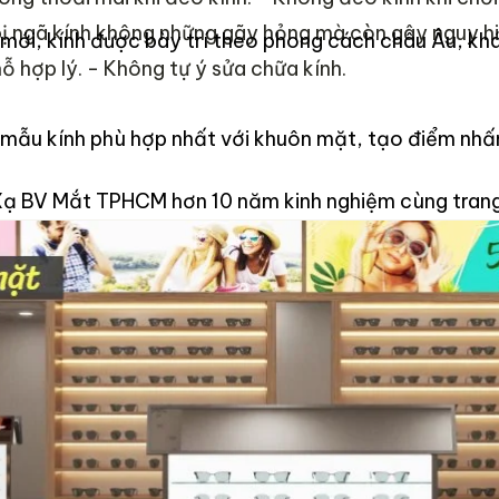
bị ngã kính không những gãy hỏng mà còn gây nguy h
ới, kính được bày trí theo phong cách châu Âu, khá
ỗ hợp lý.
- Không tự ý sửa chữa kính.
 mẫu kính phù hợp nhất với khuôn mặt, tạo điểm nhấ
ạ BV Mắt TPHCM hơn 10 năm kinh nghiệm cùng trang 