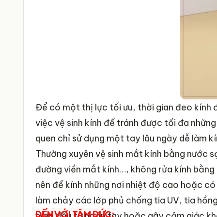
Để có một thị lực tối ưu, thời gian đeo kính
việc vệ sinh kính để tránh được tối đa những
quen chỉ sử dụng một tay lâu ngày dễ làm kí
Thường xuyên vệ sinh mắt kính bằng nước sạ
đường viền mắt kính…, không rửa kính bằng 
nên để kính những nơi nhiệt độ cao hoặc có á
làm chảy các lớp phủ chống tia UV, tia hồng
ĐẾN VỚI TÂM ĐỨC:
bám dầu từ ngón tay hoặc gây cảm giác khô