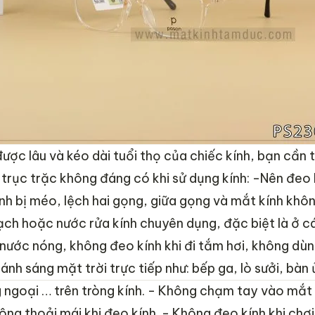
 được lâu và kéo dài tuổi thọ của chiếc kính, bạn cần
 trục trặc không đáng có khi sử dụng kính:
-Nên đeo k
nh bị méo, lệch hai gọng, giữa gọng và mắt kính khôn
ch hoặc nước rửa kính chuyên dụng, đặc biệt là ở c
nước nóng, không đeo kính khi đi tắm hơi, không dùn
nh sáng mặt trời trực tiếp như: bếp ga, lò sưởi, bàn 
 ngoại … trên tròng kính.
- Không chạm tay vào mắt kí
ng thoải mái khi đeo kính.
- Không đeo kính khi chơ