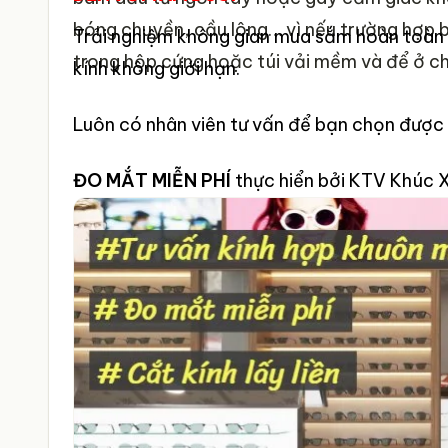
bóng chuyền, cầu lông… vì nếu trường hợp 
Trải nghiệm không gian mua sắm hoàn toàn m
trong hộp cứng hoặc túi vải mềm và để ở ch
kính không giới hạn.
Luôn có nhân viên tư vấn để bạn chọn được
ĐO MẮT MIỄN PHÍ
thực hiển bởi KTV Khúc X