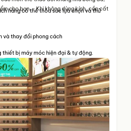
iểm cho bạn.
- Khi không dùng kính, cần cất
ch hàng có thể thỏa sức lựa chọn và thử
n và thay đổi phong cách
thiết bị máy móc hiện đại & tự động.