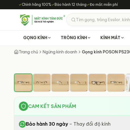
Chuyển đến nội dung chính
✓
Chính hãng 100%
✓
Bảo hành 12 tháng
✓
Đo mắt miễn phí
Tìm gọng, tròng Essilor, kính
GỌNG KÍNH
TRÒNG KÍNH
KÍNH MÁT
Trang chủ
Ngừng kinh doanh
Gọng kính POSON PS23
CAM KẾT SẢN PHẨM
Bảo hành 30 ngày
–
Thay đổi độ kính