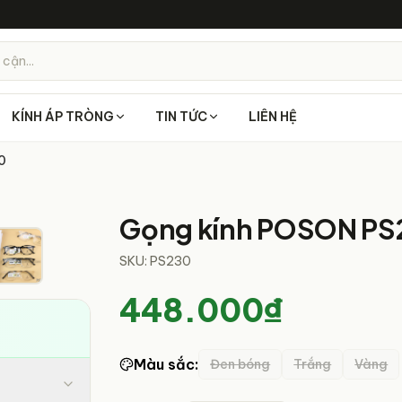
 cận...
KÍNH ÁP TRÒNG
TIN TỨC
LIÊN HỆ
0
1
/
7
Gọng kính POSON PS
SKU:
PS230
448.000₫
Màu sắc
:
Đen bóng
Trắng
Vàng