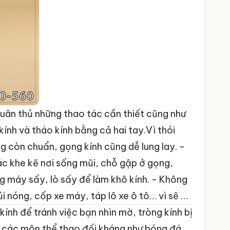
 tuân thủ những thao tác cần thiết cũng như
ính và tháo kính bằng cả hai tay.Vì thói
g còn chuẩn, gọng kính cũng dễ lung lay.
-
ác khe kẽ nơi sống mũi, chỗ gập ở gọng,
g máy sấy, lò sấy để làm khô kính.
- Không
ủi nóng, cốp xe máy, táp lô xe ô tô… vì sẽ dễ
nh để tránh việc bạn nhìn mờ, tròng kính bị
i các môn thể thao đối kháng như bóng đá,