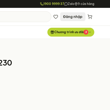
1900 9999 37
Zalo
9 cửa hàng
Đăng nhập
Chương trình ưu đãi
3
230