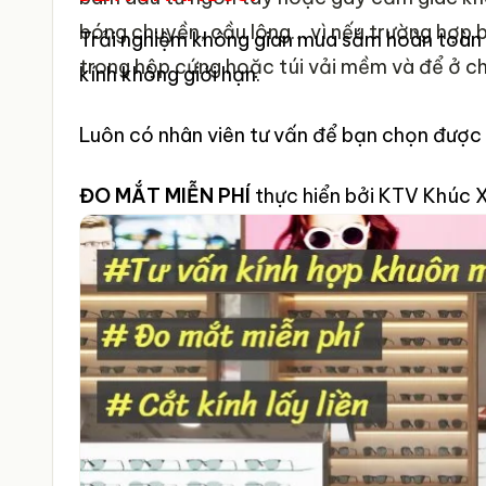
bóng chuyền, cầu lông… vì nếu trường hợp 
Trải nghiệm không gian mua sắm hoàn toàn m
trong hộp cứng hoặc túi vải mềm và để ở ch
kính không giới hạn.
Luôn có nhân viên tư vấn để bạn chọn được
ĐO MẮT MIỄN PHÍ
thực hiển bởi KTV Khúc X