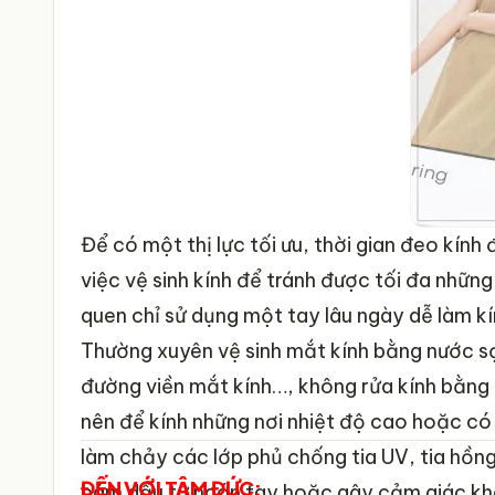
Để có một thị lực tối ưu, thời gian đeo kính
việc vệ sinh kính để tránh được tối đa những
quen chỉ sử dụng một tay lâu ngày dễ làm kí
Thường xuyên vệ sinh mắt kính bằng nước sạ
đường viền mắt kính…, không rửa kính bằng 
nên để kính những nơi nhiệt độ cao hoặc có á
làm chảy các lớp phủ chống tia UV, tia hồng
ĐẾN VỚI TÂM ĐỨC:
bám dầu từ ngón tay hoặc gây cảm giác khô