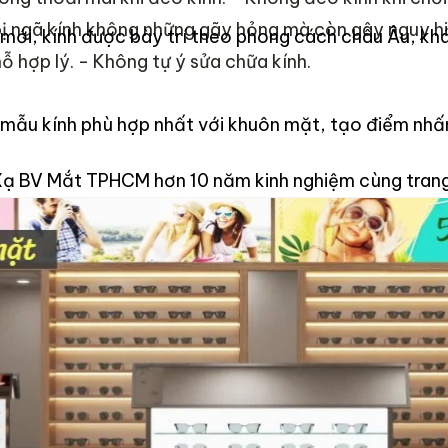
bị ngã kính không những gãy hỏng mà còn gây nguy h
ới, kính được bày trí theo phong cách châu Âu, khá
ỗ hợp lý.
- Không tự ý sửa chữa kính.
 mẫu kính phù hợp nhất với khuôn mặt, tạo điểm nhấ
ạ BV Mắt TPHCM hơn 10 năm kinh nghiệm cùng trang 