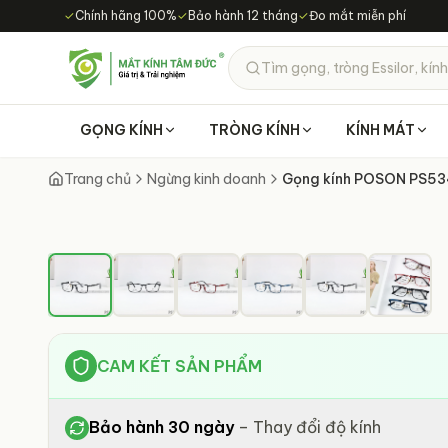
Chuyển đến nội dung chính
✓
Chính hãng 100%
✓
Bảo hành 12 tháng
✓
Đo mắt miễn phí
Tìm gọng, tròng Essilor, kính
GỌNG KÍNH
TRÒNG KÍNH
KÍNH MÁT
Trang chủ
Ngừng kinh doanh
Gọng kính POSON PS53
CAM KẾT SẢN PHẨM
Bảo hành 30 ngày
–
Thay đổi độ kính