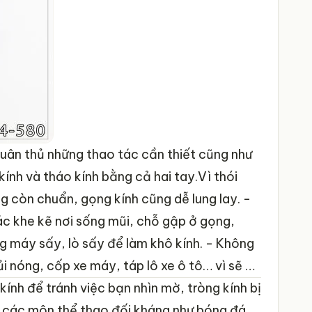
 tuân thủ những thao tác cần thiết cũng như
ính và tháo kính bằng cả hai tay.Vì thói
g còn chuẩn, gọng kính cũng dễ lung lay.
-
ác khe kẽ nơi sống mũi, chỗ gập ở gọng,
g máy sấy, lò sấy để làm khô kính.
- Không
ủi nóng, cốp xe máy, táp lô xe ô tô… vì sẽ dễ
nh để tránh việc bạn nhìn mờ, tròng kính bị
i các môn thể thao đối kháng như bóng đá,