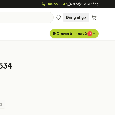
1900 9999 37
Zalo
9 cửa hàng
Đăng nhập
Chương trình ưu đãi
3
534
g