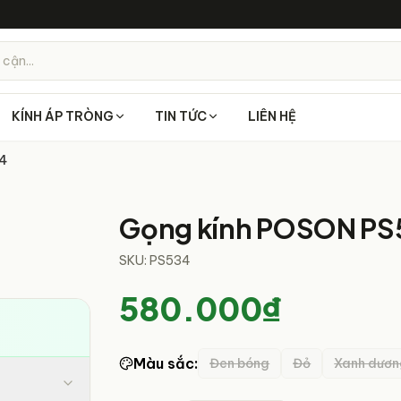
 cận...
KÍNH ÁP TRÒNG
TIN TỨC
LIÊN HỆ
4
1
/
6
Gọng kính POSON PS
SKU:
PS534
580.000₫
Màu sắc
:
Đen bóng
Đỏ
Xanh dươn