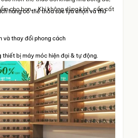
iểm cho bạn.
- Khi không dùng kính, cần cất
ch hàng có thể thỏa sức lựa chọn và thử
n và thay đổi phong cách
thiết bị máy móc hiện đại & tự động.