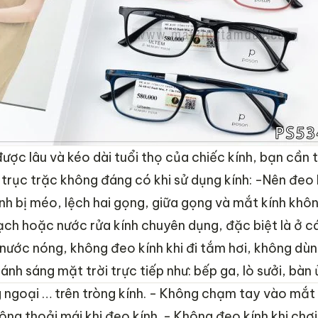
 được lâu và kéo dài tuổi thọ của chiếc kính, bạn cần
 trục trặc không đáng có khi sử dụng kính:
-Nên đeo k
nh bị méo, lệch hai gọng, giữa gọng và mắt kính khôn
ch hoặc nước rửa kính chuyên dụng, đặc biệt là ở c
nước nóng, không đeo kính khi đi tắm hơi, không dùn
nh sáng mặt trời trực tiếp như: bếp ga, lò sưởi, bàn 
 ngoại … trên tròng kính.
- Không chạm tay vào mắt kí
ng thoải mái khi đeo kính.
- Không đeo kính khi chơ