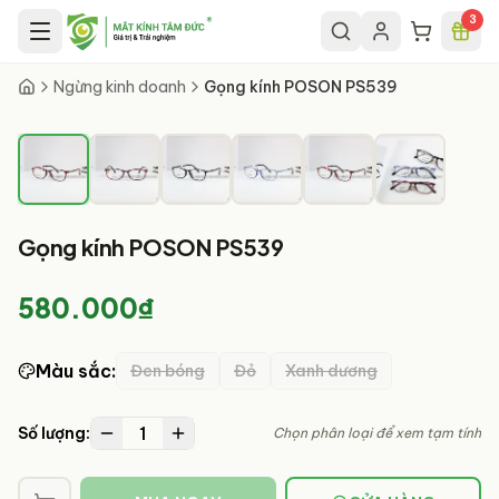
Chuyển đến nội dung chính
3
1
/
6
Ngừng kinh doanh
Gọng kính POSON PS539
Gọng kính POSON PS539
580.000₫
Màu sắc
:
Đen bóng
Đỏ
Xanh dương
1
Số lượng:
Chọn phân loại để xem tạm tính