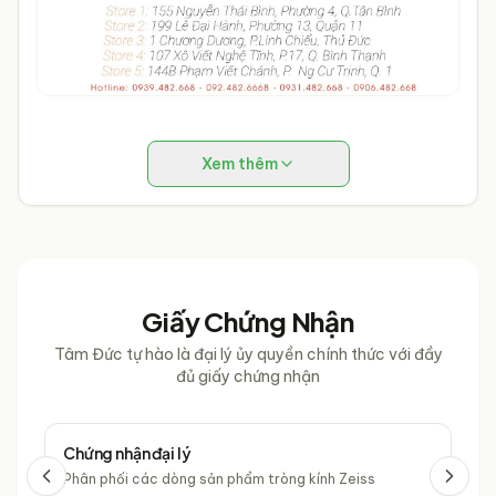
Xem thêm
Giấy Chứng Nhận
Tâm Đức tự hào là đại lý ủy quyền chính thức với đầy
đủ giấy chứng nhận
Chứng nhận đại lý
Chứ
Phân phối các dòng sản phẩm tròng kính Zeiss
Phâ