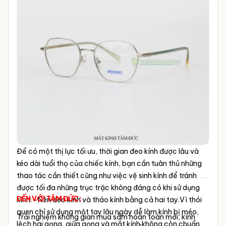
Để có một thị lực tối ưu, thời gian đeo kính được lâu và
kéo dài tuổi thọ của chiếc kính, bạn cần tuân thủ những
thao tác cần thiết cũng như việc vệ sinh kính để tránh
được tối đa những trục trặc không đáng có khi sử dụng
ĐẾN VỚI TÂM ĐỨC:
kính:
-Nên đeo kính và tháo kính bằng cả hai tay.Vì thói
quen chỉ sử dụng một tay lâu ngày dễ làm kính bị méo,
Trải nghiệm không gian mua sắm hoàn toàn mới, kính
lệch hai gọng, giữa gọng và mắt kính không còn chuẩn,