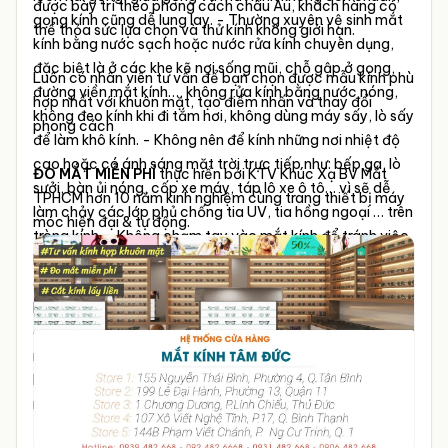
được bày trí theo phong cách châu Âu, khách hàng có
gọng kính cũng dễ lung lay.
- Thường xuyên vệ sinh mắt
thể thỏa sức lựa chọn và thử kính không giới hạn.
kính bằng nước sạch hoặc nước rửa kính chuyên dụng,
đặc biệt là ở các khe kẽ nơi sống mũi, chỗ gập ở gọng,
Luôn có nhân viên tư vấn để bạn chọn được mẫu kính phù
đường viền mắt kính…, không rửa kính bằng nước nóng,
hợp nhất với khuôn mặt, tạo điểm nhấn và thay đổi
không đeo kính khi đi tắm hơi, không dùng máy sấy, lò sấy
phong cách
để làm khô kính.
- Không nên để kính những nơi nhiệt độ
cao hoặc có ánh sáng mặt trời trực tiếp như: bếp ga, lò
ĐO MẮT MIỄN PHÍ
thực hiển bởi KTV Khúc Xạ BV Mắt
sưởi, bàn ủi nóng, cốp xe máy, táp lô xe ô tô… vì sẽ dễ
TPHCM hơn 10 năm kinh nghiệm cùng trang thiết bị máy
làm chảy các lớp phủ chống tia UV, tia hồng ngoại … trên
móc hiện đại & tự động.
tròng kính.
- Không chạm tay vào mắt kính để tránh việc
bạn nhìn mờ, tròng kính bị bám dầu từ ngón tay hoặc gây
cảm giác không thoải mái khi đeo kính.
- Không đeo kính
khi chơi các môn thể thao đối kháng như bóng đá, bóng
chuyền, cầu lông… vì nếu trường hợp bị ngã kính không
những gãy hỏng mà còn gây nguy hiểm cho bạn.
- Khi
không dùng kính, cần cất trong hộp cứng hoặc túi vải
mềm và để ở chỗ hợp lý.
- Không tự ý sửa chữa kính.