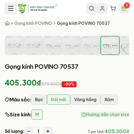
Chuyển đến nội dung chính
3
6
/
8
Gọng kính POVINO
Gọng kính POVINO 70537
Gọng kính POVINO 70537
405.300₫
579.000₫
-
30
%
Màu sắc
:
Bạc
Đồi mồi
Vàng hồng
Xám
Size kính
:
M
Hướng dẫn chọn size
1
405.300₫
Số lượng:
Tạm tính: