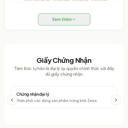
Xem thêm
Giấy Chứng Nhận
Tâm Đức tự hào là đại lý ủy quyền chính thức với đầy
đủ giấy chứng nhận
Chứng nhận đại lý
Chứ
Phân phối các dòng sản phẩm tròng kính Zeiss
Phâ