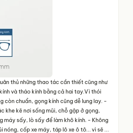
 tuân thủ những thao tác cần thiết cũng như
ính và tháo kính bằng cả hai tay.Vì thói
g còn chuẩn, gọng kính cũng dễ lung lay.
-
ác khe kẽ nơi sống mũi, chỗ gập ở gọng,
g máy sấy, lò sấy để làm khô kính.
- Không
ủi nóng, cốp xe máy, táp lô xe ô tô… vì sẽ dễ