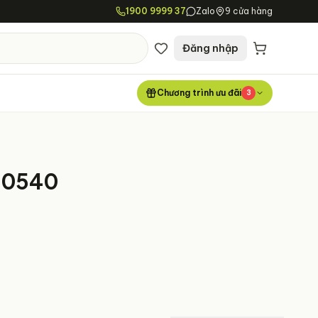
1900 9999 37
Zalo
9 cửa hàng
Đăng nhập
Chương trình ưu đãi
3
70540