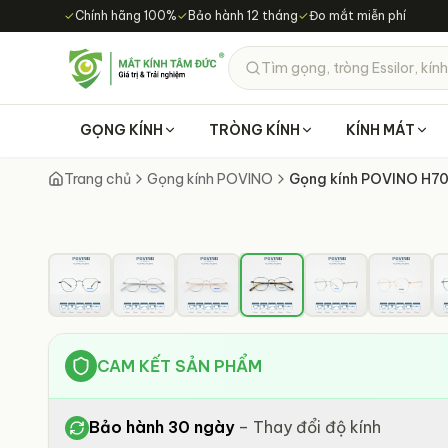
Chuyển đến nội dung chính
✓
Chính hãng 100%
✓
Bảo hành 12 tháng
✓
Đo mắt miễn phí
Tìm gọng, tròng Essilor, kính
GỌNG KÍNH
TRÒNG KÍNH
KÍNH MÁT
Trang chủ
Gọng kính POVINO
Gọng kính POVINO H7
CAM KẾT SẢN PHẨM
Bảo hành 30 ngày
–
Thay đổi độ kính