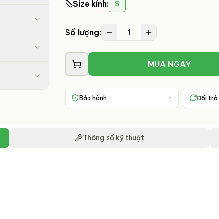
Size kính
:
S
1
Số lượng:
MUA NGAY
Bảo hành
Đổi trả
Thông số kỹ thuật