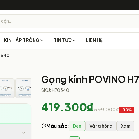
 cận...
KÍNH ÁP TRÒNG
TIN TỨC
LIÊN HỆ
0540
4
/
8
Gọng kính POVINO H
SKU:
H70540
419.300₫
599.000₫
-
30
%
Màu sắc
:
Đen
Vàng hồng
Xám