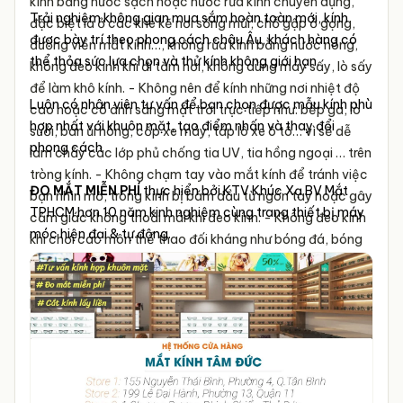
kính bằng nước sạch hoặc nước rửa kính chuyên dụng,
Trải nghiệm không gian mua sắm hoàn toàn mới, kính
đặc biệt là ở các khe kẽ nơi sống mũi, chỗ gập ở gọng,
được bày trí theo phong cách châu Âu, khách hàng có
đường viền mắt kính…, không rửa kính bằng nước nóng,
thể thỏa sức lựa chọn và thử kính không giới hạn.
không đeo kính khi đi tắm hơi, không dùng máy sấy, lò sấy
để làm khô kính.
- Không nên để kính những nơi nhiệt độ
Luôn có nhân viên tư vấn để bạn chọn được mẫu kính phù
cao hoặc có ánh sáng mặt trời trực tiếp như: bếp ga, lò
hợp nhất với khuôn mặt, tạo điểm nhấn và thay đổi
sưởi, bàn ủi nóng, cốp xe máy, táp lô xe ô tô… vì sẽ dễ
phong cách
làm chảy các lớp phủ chống tia UV, tia hồng ngoại … trên
tròng kính.
- Không chạm tay vào mắt kính để tránh việc
ĐO MẮT MIỄN PHÍ
thực hiển bởi KTV Khúc Xạ BV Mắt
bạn nhìn mờ, tròng kính bị bám dầu từ ngón tay hoặc gây
TPHCM hơn 10 năm kinh nghiệm cùng trang thiết bị máy
cảm giác không thoải mái khi đeo kính.
- Không đeo kính
móc hiện đại & tự động.
khi chơi các môn thể thao đối kháng như bóng đá, bóng
chuyền, cầu lông… vì nếu trường hợp bị ngã kính không
những gãy hỏng mà còn gây nguy hiểm cho bạn.
- Khi
không dùng kính, cần cất trong hộp cứng hoặc túi vải
mềm và để ở chỗ hợp lý.
- Không tự ý sửa chữa kính.