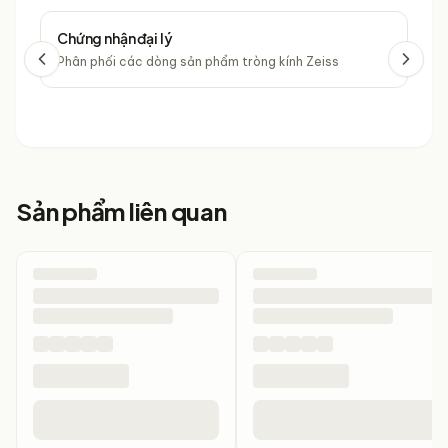
Chứng nhận đại lý
Chứ
Phân phối các dòng sản phẩm tròng kính Zeiss
Phâ
Sản phẩm liên quan