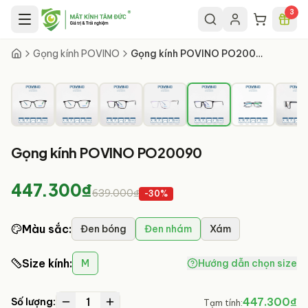
Chuyển đến nội dung chính
3
5
/
7
Gọng kính POVINO
Gọng kính POVINO PO20090
Gọng kính POVINO PO20090
447.300₫
639.000₫
-
30
%
Màu sắc
:
Đen bóng
Đen nhám
Xám
Size kính
:
M
Hướng dẫn chọn size
1
447.300₫
Số lượng:
Tạm tính: