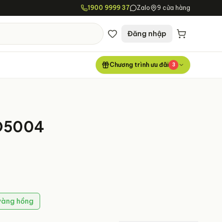
1900 9999 37
Zalo
9 cửa hàng
Đăng nhập
Chương trình ưu đãi
3
PO5004
vàng hồng