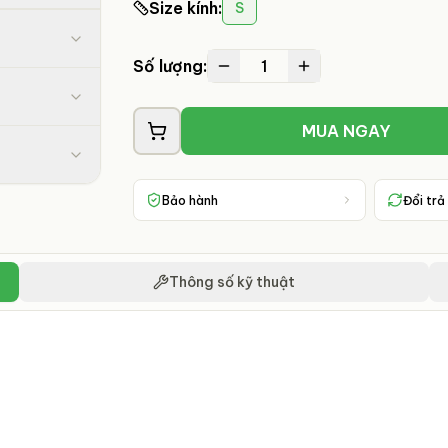
Size kính
:
S
1
Số lượng:
MUA NGAY
Bảo hành
Đổi trả
Thông số kỹ thuật