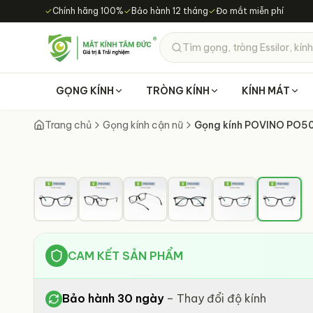
Chuyển đến nội dung chính
✓
Chính hãng 100%
✓
Bảo hành 12 tháng
✓
Đo mắt miễn phí
Tìm gọng, tròng Essilor, kính
GỌNG KÍNH
TRÒNG KÍNH
KÍNH MÁT
Trang chủ
Gọng kính cận nữ
Gọng kính POVINO PO5
CAM KẾT SẢN PHẨM
Bảo hành 30 ngày
–
Thay đổi độ kính