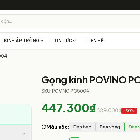
 cận...
KÍNH ÁP TRÒNG
TIN TỨC
LIÊN HỆ
004
6
/
6
Gọng kính POVINO 
SKU:
POVINO PO5004
447.300₫
639.000₫
-
30
%
Màu sắc
:
Đen bạc
Đen vàng
Đen 