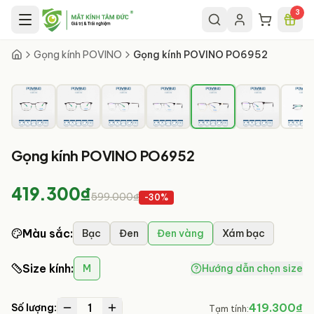
Chuyển đến nội dung chính
3
5
/
7
Gọng kính POVINO
Gọng kính POVINO PO6952
Gọng kính POVINO PO6952
419.300₫
599.000₫
-
30
%
Màu sắc
:
Bạc
Đen
Đen vàng
Xám bạc
Size kính
:
M
Hướng dẫn chọn size
1
419.300₫
Số lượng:
Tạm tính: