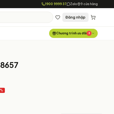
1900 9999 37
Zalo
9 cửa hàng
Đăng nhập
Chương trình ưu đãi
3
T8657
0
%