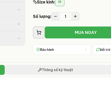
Size kính
:
M
1
Số lượng:
MUA NGAY
Bảo hành
Đổi trả
Thông số kỹ thuật