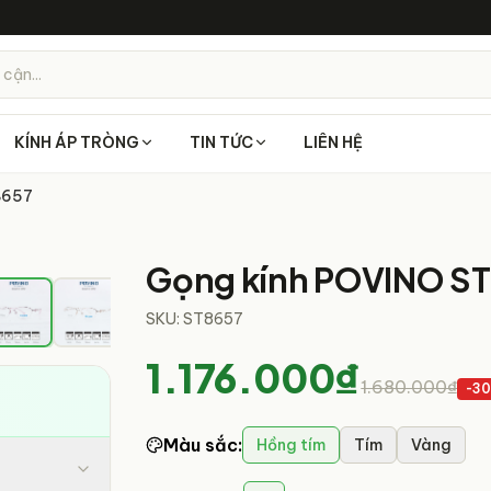
 cận...
KÍNH ÁP TRÒNG
TIN TỨC
LIÊN HỆ
8657
7
/
9
Gọng kính POVINO S
SKU:
ST8657
1.176.000₫
1.680.000₫
-
3
Màu sắc
:
Hồng tím
Tím
Vàng