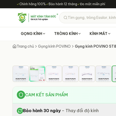
Chuyển đến nội dung chính
✓
Chính hãng 100%
✓
Bảo hành 12 tháng
✓
Đo mắt miễn phí
Tìm gọng, tròng Essilor, kính
GỌNG KÍNH
TRÒNG KÍNH
KÍNH MÁT
Trang chủ
Gọng kính POVINO
Gọng kính POVINO ST
CAM KẾT SẢN PHẨM
Bảo hành 30 ngày
–
Thay đổi độ kính