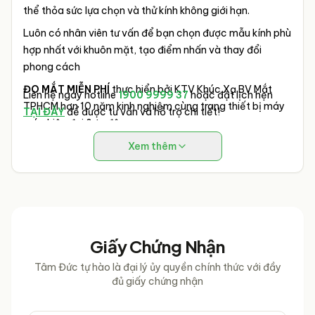
thể thỏa sức lựa chọn và thử kính không giới hạn.
Luôn có nhân viên tư vấn để bạn chọn được mẫu kính phù
hợp nhất với khuôn mặt, tạo điểm nhấn và thay đổi
phong cách
ĐO MẮT MIỄN PHÍ
thực hiển bởi KTV Khúc Xạ BV Mắt
Liên hệ ngay hotline
1900 9999 37
hoặc đặt lịch hẹn
TPHCM hơn 10 năm kinh nghiệm cùng trang thiết bị máy
TẠI ĐÂY
để được tư vấn và hỗ trợ chi tiết!
móc hiện đại & tự động.
Xem thêm
Giấy Chứng Nhận
Tâm Đức tự hào là đại lý ủy quyền chính thức với đầy
đủ giấy chứng nhận