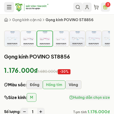
Chuyển đến nội dung chính
3
3
/
8
Gọng kính cận nữ
Gọng kính POVINO ST8856
Gọng kính POVINO ST8856
1.176.000₫
1.680.000₫
-
30
%
Màu sắc
:
Đồng
Hồng tím
Vàng
Size kính
:
M
Hướng dẫn chọn size
1
1.176.000₫
Số lượng:
Tạm tính: