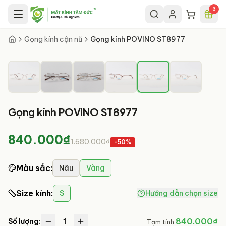
Chuyển đến nội dung chính
3
5
/
6
Gọng kính cận nữ
Gọng kính POVINO ST8977
Gọng kính POVINO ST8977
840.000₫
1.680.000₫
-
50
%
Màu sắc
:
Nâu
Vàng
Size kính
:
S
Hướng dẫn chọn size
1
840.000₫
Số lượng:
Tạm tính: