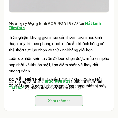
Mua ngay Gọng kính POVINO ST8977
tại
Mắt kính
Tâm Đức
Trải nghiệm không gian mua sắm hoàn toàn mới, kính
được bày trí theo phong cách châu Âu, khách hàng có
thể thỏa sức lựa chọn và thử kính không giới hạn.
Luôn có nhân viên tư vấn để bạn chọn được mẫu kính phù
hợp nhất với khuôn mặt, tạo điểm nhấn và thay đổi
phong cách
ĐO MẮT MIỄN PHÍ
thực hiển bởi KTV Khúc Xạ BV Mắt
Liên hệ ngay hotline
1900 9999 37
hoặc đặt lịch hẹn
TPHCM hơn 10 năm kinh nghiệm cùng trang thiết bị máy
TẠI ĐÂY
để được tư vấn và hỗ trợ chi tiết!
móc hiện đại & tự động.
Xem thêm