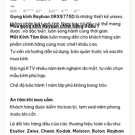
đến sự kết hợp hoàn hảo giữa công năng và phong cách,
giúp bạn thể hiện dấu ấn riêng biệt trong mọi hoàn cảnh.
Gọng kính Rayban 0RX8775D
là những thiết kế unisex,
không phân biệt giới tính. Nam hay nữ đều có thể mang
Mua
gọng kính Rayban chính hãng
ở đâu ?
được, và đặc biệt, luôn song hành cùng thời gian.
Mắt Kính Tâm Đức
luôn mang đến cho khách hàng sản
phẩm chính hãng cùng mức chiết khấu cao.
Tư vấn và hướng dẫn sử dụng, bảo quản trước và sau khi
mua kính.
Đội ngũ KTV nhiều năm kinh nghiệm đo mắt, tư vấn chọn
mẫu kính phù hợp.
Chế độ bảo hành 1 năm lớp phủ không bong tróc.
An tâm khi mua sắm:
Khách hàng được kiểm tra bao bì, tem seal niêm phong
trước khi cắt.
Là đối tác hàng đầu của các thương hiệu toàn cầu như:
Essilor
,
Zeiss
,
Chemi
,
Kodak
,
Molsion
,
Bolon
,
Rayban