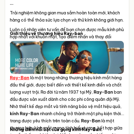
...
Trải nghiệm không gian mua sắm hoàn toàn mới, khách
hàng có thể thỏa sức lựa chọn và thử kính không giới hạn.
Luôn có nhân viên tư vấn để bạn chọn được mẫu kính phù
Giới thiệu về thương hiệu Ray-ban
hợp nhất với khuôn mặt, tạo điểm nhấn và thay đổi
phong cách
ĐO MẮT MIỄN PHÍ thực hiển bởi KTV Khúc Xạ BV Mắt
TPHCM hơn 10 năm kinh nghiệm cùng trang thiết bị máy
móc hiện đại & tự động.
Ray-Ban
là một trong những thương hiệu kính mắt hàng
đầu thế giới, được biết đến với thiết kế kinh điển và chất
lượng vượt trội. Ra đời từ năm 1937 tại Mỹ,
Ray-Ban
ban
đầu được sản xuất dành cho các phi công quân đội Mỹ.
Nhờ thiết kế đẹp mắt và tính năng bảo vệ mắt hiệu quả,
kính Ray-Ban
nhanh chóng trở thành một phụ kiện thời
trang được yêu thích trên toàn cầu.
Ray-Ban
là một
thương hiệu kính mắt mang tính biểu tượng, kết hợp giữa
Những điểm nổi bật của gọng kính Ray-Ban: