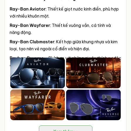
Ray-Ban Aviator
: Thiết kế giọt nước kinh điển, phù hợp
với nhiều khuôn mặt.
Ray-Ban Wayfarer
: Thiết kế vuông vắn, cá tính và
năng động.
Ray-Ban Clubmaster
: Kết hợp giữa khung nhựa và kim
loại, tạo nên vẻ ngoài cổ điển và hiện đại.
Rayban Reverse
– Phù hợp với những ai yêu thích sự độc
đáo, phá cách.