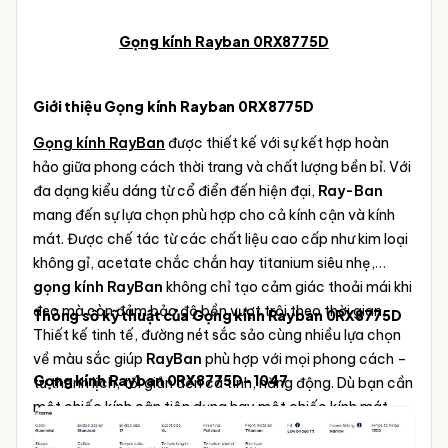
Gọng kính Rayban 0RX8775D
Giới thiệu Gọng kính Rayban 0RX8775D
Gọng kính RayBan
được thiết kế với sự kết hợp hoàn
hảo giữa phong cách thời trang và chất lượng bền bỉ. Với
đa dạng kiểu dáng từ cổ điển đến hiện đại,
Ray-Ban
mang đến sự lựa chọn phù hợp cho cả kính cận và kính
mát. Được chế tác từ các chất liệu cao cấp như kim loại
không gỉ, acetate chắc chắn hay titanium siêu nhẹ,
gọng kính RayBan
không chỉ tạo cảm giác thoải mái khi
đeo mà còn đảm bảo độ bền vượt trội theo thời gian.
Thông số kỹ thuật của Gọng kính Rayban 0RX8775D
Thiết kế tinh tế, đường nét sắc sảo cùng nhiều lựa chọn
về màu sắc giúp
RayBan
phù hợp với mọi phong cách –
Gọng kính Rayban 0RX8775D- 1047
từ thanh lịch, tối giản đến cá tính, năng động. Dù bạn cần
một chiếc kính cận tiện dụng hay một chiếc kính mát
thời trang bảo vệ mắt,
gọng kính
RayBan
luôn mang