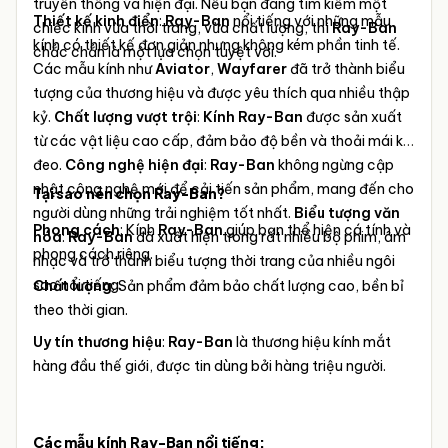
truyền thống và hiện đại. Nếu bạn đang tìm kiếm một
Thiết kế kinh điển
:
Ray-Ban
nổi tiếng với những mẫu
chiếc kính vừa thời trang, vừa chất lượng, thì
Ray-Ban
kính có thiết kế đơn giản nhưng không kém phần tinh tế.
chắc chắn là một lựa chọn tuyệt vời.
Các mẫu kính như
Aviator
,
Wayfarer
đã trở thành biểu
tượng của thương hiệu và được yêu thích qua nhiều thập
kỷ.
Chất lượng vượt trội
:
Kính Ray-Ban
được sản xuất
từ các vật liệu cao cấp, đảm bảo độ bền và thoải mái khi
đeo.
Công nghệ hiện đại
:
Ray-Ban
không ngừng cập
nhật công nghệ mới để cải tiến sản phẩm, mang đến cho
Tại sao nên chọn Ray-Ban?
người dùng những trải nghiệm tốt nhất.
Biểu tượng văn
Phong cách
: Kính
Ray-Ban
giúp bạn thể hiện cá tính và
hóa
:
Ray-Ban
đã xuất hiện trong rất nhiều bộ phim, âm
phong cách riêng.
nhạc và trở thành biểu tượng thời trang của nhiều ngôi
sao nổi tiếng.
Chất lượng
: Sản phẩm đảm bảo chất lượng cao, bền bỉ
theo thời gian.
Uy tín thương hiệu
:
Ray-Ban
là thương hiệu kính mắt
hàng đầu thế giới, được tin dùng bởi hàng triệu người.
Các mẫu kính Ray-Ban nổi tiếng: