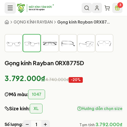
Chuyển đến nội dung chính
3
2
/
6
GỌNG KÍNH RAYBAN
Gọng kính Rayban 0RX8775D
Gọng kính Rayban 0RX8775D
3.792.000₫
4.740.000₫
-
20
%
Mã màu
:
1047
Size kính
:
XL
Hướng dẫn chọn size
1
3.792.000₫
Số lượng:
Tạm tính: