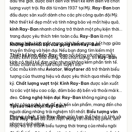
đầu thế giới, được biết đến với thiết kế kinh điển và chất
lượng vượt trội. Ra đời từ năm 1937 tại Mỹ,
Ray-Ban
ban
đầu được sản xuất dành cho các phi công quân đội Mỹ.
Nhờ thiết kế đẹp mắt và tính năng bảo vệ mắt hiệu quả,
kính Ray-Ban
nhanh chóng trở thành một phụ kiện thời
trang được yêu thích trên toàn cầu.
Ray-Ban
là một
thương hiệu kính mắt mang tính biểu tượng, kết hợp giữa
Những điểm nổi bật của gọng kính Ray-Ban:
truyền thống và hiện đại. Nếu bạn đang tìm kiếm một
Thiết kế kinh điển
:
Ray-Ban
nổi tiếng với những mẫu
chiếc kính vừa thời trang, vừa chất lượng, thì
Ray-Ban
kính có thiết kế đơn giản nhưng không kém phần tinh tế.
chắc chắn là một lựa chọn tuyệt vời.
Các mẫu kính như
Aviator
,
Wayfarer
đã trở thành biểu
tượng của thương hiệu và được yêu thích qua nhiều thập
kỷ.
Chất lượng vượt trội
:
Kính Ray-Ban
được sản xuất
từ các vật liệu cao cấp, đảm bảo độ bền và thoải mái khi
đeo.
Công nghệ hiện đại
:
Ray-Ban
không ngừng cập
nhật công nghệ mới để cải tiến sản phẩm, mang đến cho
Tại sao nên chọn Ray-Ban?
người dùng những trải nghiệm tốt nhất.
Biểu tượng văn
Phong cách
: Kính
Ray-Ban
giúp bạn thể hiện cá tính và
hóa
:
Ray-Ban
đã xuất hiện trong rất nhiều bộ phim, âm
phong cách riêng.
nhạc và trở thành biểu tượng thời trang của nhiều ngôi