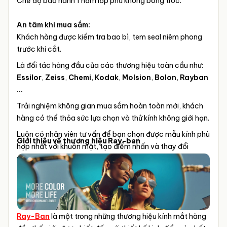
Chế độ bảo hành 1 năm lớp phủ không bong tróc.
An tâm khi mua sắm:
Khách hàng được kiểm tra bao bì, tem seal niêm phong
trước khi cắt.
Là đối tác hàng đầu của các thương hiệu toàn cầu như:
Essilor
,
Zeiss
,
Chemi
,
Kodak
,
Molsion
,
Bolon
,
Rayban
...
Trải nghiệm không gian mua sắm hoàn toàn mới, khách
hàng có thể thỏa sức lựa chọn và thử kính không giới hạn.
Luôn có nhân viên tư vấn để bạn chọn được mẫu kính phù
Giới thiệu về thương hiệu Ray-ban
hợp nhất với khuôn mặt, tạo điểm nhấn và thay đổi
phong cách
ĐO MẮT MIỄN PHÍ thực hiển bởi KTV Khúc Xạ BV Mắt
TPHCM hơn 10 năm kinh nghiệm cùng trang thiết bị máy
móc hiện đại & tự động.
Ray-Ban
là một trong những thương hiệu kính mắt hàng