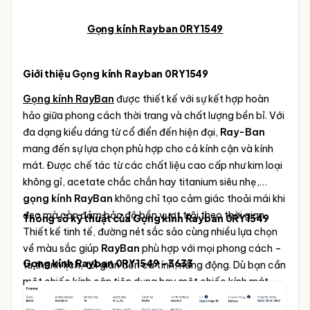
Gọng kính Rayban 0RY1549
Giới thiệu Gọng kính Rayban 0RY1549
Gọng kính RayBan
được thiết kế với sự kết hợp hoàn
hảo giữa phong cách thời trang và chất lượng bền bỉ. Với
đa dạng kiểu dáng từ cổ điển đến hiện đại,
Ray-Ban
mang đến sự lựa chọn phù hợp cho cả kính cận và kính
mát. Được chế tác từ các chất liệu cao cấp như kim loại
không gỉ, acetate chắc chắn hay titanium siêu nhẹ,
gọng kính RayBan
không chỉ tạo cảm giác thoải mái khi
đeo mà còn đảm bảo độ bền vượt trội theo thời gian.
Thông số kỹ thuật của Gọng kính Rayban 0RY1549
Thiết kế tinh tế, đường nét sắc sảo cùng nhiều lựa chọn
về màu sắc giúp
RayBan
phù hợp với mọi phong cách –
Gọng kính Rayban 0RY1549 - 3633
từ thanh lịch, tối giản đến cá tính, năng động. Dù bạn cần
một chiếc kính cận tiện dụng hay một chiếc kính mát
thời trang bảo vệ mắt,
gọng kính
RayBan
luôn mang