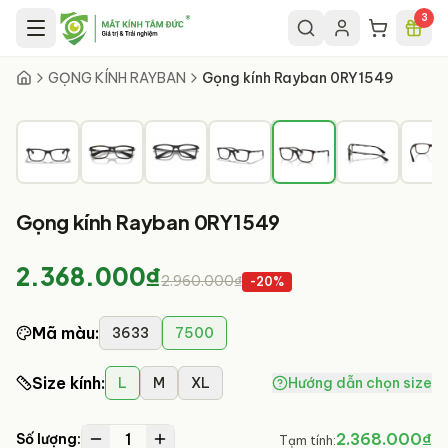
Chuyển đến nội dung chính
3
5
/
9
GỌNG KÍNH RAYBAN
Gọng kính Rayban 0RY1549
Gọng kính Rayban 0RY1549
2.368.000₫
2.960.000₫
-
20
%
Mã màu
:
3633
7500
Size kính
:
L
M
XL
Hướng dẫn chọn size
1
2.368.000₫
Số lượng:
Tạm tính: