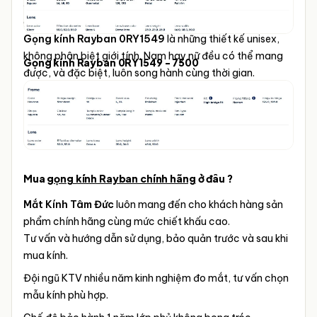
đến sự kết hợp hoàn hảo giữa công năng và phong cách,
giúp bạn thể hiện dấu ấn riêng biệt trong mọi hoàn cảnh.
Gọng kính Rayban 0RY1549
là những thiết kế unisex,
không phân biệt giới tính. Nam hay nữ đều có thể mang
Gọng kính Rayban 0RY1549 - 7500
được, và đặc biệt, luôn song hành cùng thời gian.
Mua
gọng kính Rayban chính hãng
ở đâu ?
Mắt Kính Tâm Đức
luôn mang đến cho khách hàng sản
phẩm chính hãng cùng mức chiết khấu cao.
Tư vấn và hướng dẫn sử dụng, bảo quản trước và sau khi
mua kính.
Đội ngũ KTV nhiều năm kinh nghiệm đo mắt, tư vấn chọn
mẫu kính phù hợp.