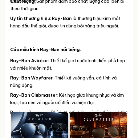
sao nổi tiếng.
Chất lượng
: Sản phẩm đảm bảo chất lượng cao, bền bỉ
theo thời gian.
Uy tín thương hiệu
:
Ray-Ban
là thương hiệu kính mắt
hàng đầu thế giới, được tin dùng bởi hàng triệu người.
Các mẫu kính Ray-Ban nổi tiếng:
Ray-Ban Aviator
: Thiết kế giọt nước kinh điển, phù hợp
với nhiều khuôn mặt.
Ray-Ban Wayfarer
: Thiết kế vuông vắn, cá tính và
năng động.
Ray-Ban Clubmaster
: Kết hợp giữa khung nhựa và kim
loại, tạo nên vẻ ngoài cổ điển và hiện đại.
Rayban Reverse
– Phù hợp với những ai yêu thích sự độc
đáo, phá cách.