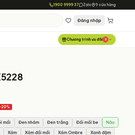
1900 9999 37
Zalo
9 cửa hàng
Đăng nhập
Chương trình ưu đãi
3
X5228
-
20
%
i mồi
Đen nhám
Đen trắng
Đồi mồi be
Nâu
Xám
Xám đồi mồi
Xám Ombre
Xanh đậm