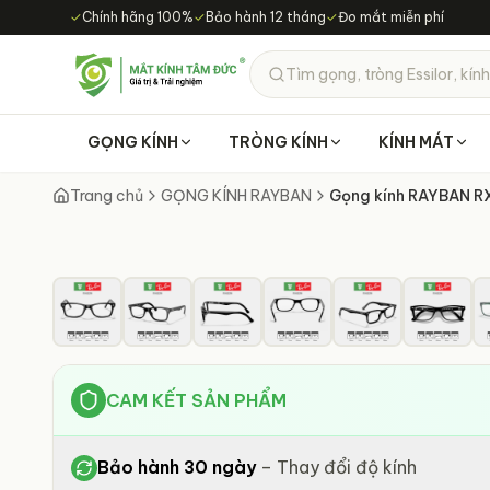
Chuyển đến nội dung chính
✓
Chính hãng 100%
✓
Bảo hành 12 tháng
✓
Đo mắt miễn phí
Tìm gọng, tròng Essilor, kính
GỌNG KÍNH
TRÒNG KÍNH
KÍNH MÁT
Trang chủ
GỌNG KÍNH RAYBAN
Gọng kính RAYBAN 
CAM KẾT SẢN PHẨM
Bảo hành 30 ngày
–
Thay đổi độ kính