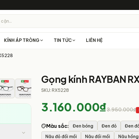
 cận...
KÍNH ÁP TRÒNG
TIN TỨC
LIÊN HỆ
RX5228
9
/
41
Gọng kính RAYBAN R
SKU:
RX5228
3.160.000₫
3.950.000₫
Màu sắc
:
Đen bóng
Đen đỏ
Đen đồ
Nâu đỏ đồi mồi
Nâu đồi mồi
Nâu hồng