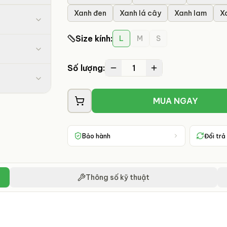
Xanh đen
Xanh lá cây
Xanh lam
X
Size kính
:
L
M
S
1
Số lượng:
MUA NGAY
Bảo hành
Đổi trả
Thông số kỹ thuật