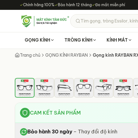
Chuyển đến nội dung chính
✓
Chính hãng 100%
✓
Bảo hành 12 tháng
✓
Đo mắt miễn phí
Tìm gọng, tròng Essilor, kính
GỌNG KÍNH
TRÒNG KÍNH
KÍNH MÁT
Trang chủ
GỌNG KÍNH RAYBAN
Gọng kính RAYBAN 
CAM KẾT SẢN PHẨM
Bảo hành 30 ngày
–
Thay đổi độ kính