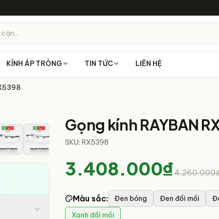
 cận...
KÍNH ÁP TRÒNG
TIN TỨC
LIÊN HỆ
RX5398
1
/
14
Gọng kính RAYBAN R
SKU:
RX5398
3.408.000₫
4.260.000
Màu sắc
:
Đen bóng
Đen đồi mồi
Đ
Xanh đồi mồi