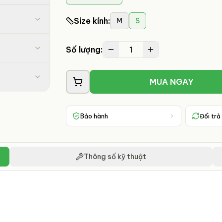
Size kính
:
M
S
1
Số lượng:
MUA NGAY
Bảo hành
Đổi trả
Thông số kỹ thuật