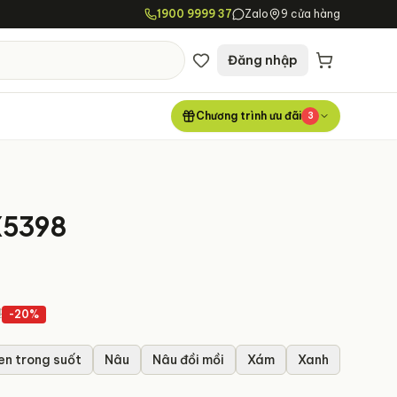
1900 9999 37
Zalo
9 cửa hàng
Đăng nhập
Chương trình ưu đãi
3
X5398
₫
-
20
%
en trong suốt
Nâu
Nâu đồi mồi
Xám
Xanh