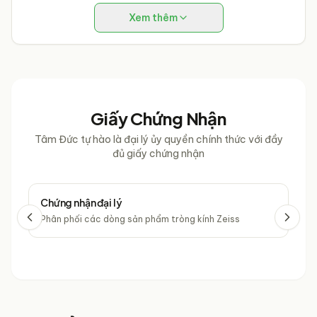
Xem thêm
Giấy Chứng Nhận
Tâm Đức tự hào là đại lý ủy quyền chính thức với đầy
đủ giấy chứng nhận
Chứng nhận đại lý
Chứ
Phân phối các dòng sản phẩm tròng kính Zeiss
Phâ