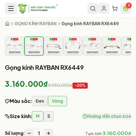
Chuyển đến nội dung chính
3
2
/
12
GỌNG KÍNH RAYBAN
Gọng kính RAYBAN RX6449
Gọng kính RAYBAN RX6449
3.160.000₫
3.950.000₫
-
20
%
Màu sắc
:
Đen
Vàng
Size kính
:
M
S
Hướng dẫn chọn size
1
3.160.000₫
Số lượng:
Tạm tính: