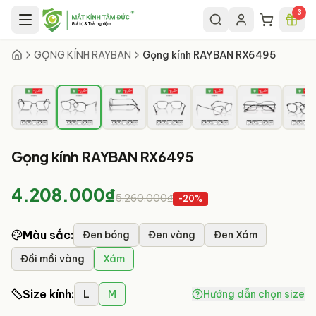
Chuyển đến nội dung chính
3
2
/
10
GỌNG KÍNH RAYBAN
Gọng kính RAYBAN RX6495
Gọng kính RAYBAN RX6495
4.208.000₫
5.260.000₫
-
20
%
Màu sắc
:
Đen bóng
Đen vàng
Đen Xám
Đồi mồi vàng
Xám
Size kính
:
L
M
Hướng dẫn chọn size