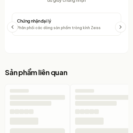
đủ giấy chứng nhận
Chứng nhận đại lý
Chứ
Phân phối các dòng sản phẩm tròng kính Zeiss
Phâ
Sản phẩm liên quan