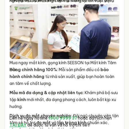
nghiệm mua sắm đẳng cấp với những lợi ích vượt trội:
xuống hoặc vào hộp để bảo vệ tròng kính khỏi trầy xước.
Kiểm tra định kỳ:
Nếu kính bị lỏng, hãy mang đến cửa
hàng kính mắt uy tín để được
kiểm tra và điều chỉnh
bởi
chuyên viên.
Mua ngay mắt kính, gọng kính SEESON tại Mắt kính Tâm
Đức
Hàng chính hãng 100%
: Mỗi sản phẩm đều có
bảo
hành chính hãng
từ nhà sản xuất, giúp bạn hoàn toàn
an tâm về chất lượng.
Mẫu mã đa dạng & cập nhật liên tục
: Khám phá bộ sưu
tập
kính
mới nhất, đa dạng phong cách, luôn bắt kịp xu
hướng.
Dịch vụ đo mắt chuyên nghiệp
: Đội ngũ chuyên viên tận
Liên hệ ngay hotline
1900 9999 37
hoặc đặt lịch hẹn
tâm sẽ hỗ trợ
đo mắt
và
lắp tròng kính
chuẩn xác,
TẠI ĐÂY
để được tư vấn và hỗ trợ chi tiết!