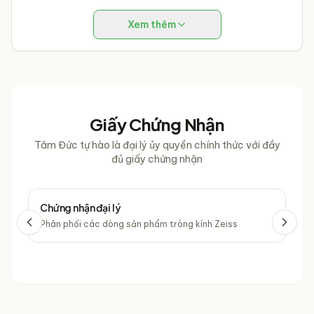
chuyên nghiệp đảm bảo thị lực tối ưu.
Giá tốt nhất & Ưu đãi hấp dẫn
: Tận hưởng
giá mắt kính
Xem thêm
cạnh tranh
cùng vô vàn chương trình khuyến mãi độc
quyền chỉ có tại
Mắt Kính Tâm Đức
.
Giấy Chứng Nhận
Tâm Đức tự hào là đại lý ủy quyền chính thức với đầy
đủ giấy chứng nhận
Chứng nhận đại lý
Chứ
Phân phối các dòng sản phẩm tròng kính Zeiss
Phâ