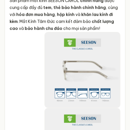
Sản phẩm mắt kính SEESON CAROL
chính hãng
được
Giới tính
Unisex
cung cấp đầy đủ
tem, thẻ bảo hành chính hãng
, cùng
Kiểu dáng sản
Gọng kính tròn
với
hóa đơn mua hàng
,
hộp kính
và
khăn lau kính đi
phẩm
kèm
. Mắt Kính Tâm Đức cam kết đảm bảo
chất lượng
Chất liệu sản
Cellulose Acetate Cao
cao
và
bảo hành chu đáo
cho mọi sản phẩm!
phẩm
cấp