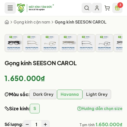
Chuyển đến nội dung chính
3
9
/
13
Gọng kính cận nam
Gọng kính SEESON CAROL
Gọng kính SEESON CAROL
1.650.000₫
Màu sắc
:
Dark Grey
Havanna
Light Grey
Size kính
:
S
Hướng dẫn chọn size
1
1.650.000₫
Số lượng:
Tạm tính: