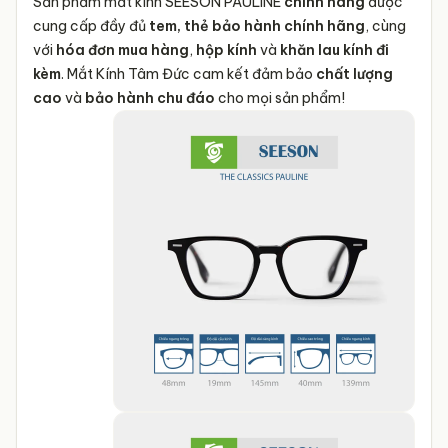
Sản phẩm mắt kính SEESON PAULINE
chính hãng
được
Kiểu dáng
Gọng kính vuông
cung cấp đầy đủ
tem, thẻ bảo hành chính hãng
, cùng
sản phẩm
với
hóa đơn mua hàng
,
hộp kính
và
khăn lau kính đi
Chất liệu sản
kèm
. Mắt Kính Tâm Đức cam kết đảm bảo
chất lượng
Cellulose Acetate Cao cấp
phẩm
cao
và
bảo hành chu đáo
cho mọi sản phẩm!