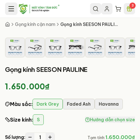
Chuyển đến nội dung chính
3
8
/
10
Gọng kính cận nam
Gọng kính SEESON PAULINE
Gọng kính SEESON PAULINE
1.650.000₫
Màu sắc
:
Dark Grey
Faded Ash
Havanna
Size kính
:
S
Hướng dẫn chọn size
1
1.650.000₫
Số lượng:
Tạm tính: