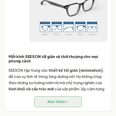
Mắt kính SEESON tối giản và thời thượng cho mọi
phong cách
SEESON tập trung vào
thiết kế tối giản (minimalism)
,
đề cao sự tinh tế trong từng đường nét. Họ không chạy
theo những xu hướng rườm rà mà chú trọng nghiên cứu
hình khối và cấu trúc mới
của sản phẩm, lấy cảm hứng
từ các vật phẩm công nghiệp và đặc tính tự nhiên của
vật liệu thô. Điều này tạo nên những mẫu gọng hài hòa,
Xem thêm
dễ đeo nhưng vẫn mang đậm dấu ấn riêng và khác biệt.
Bên cạnh đó, mỗi chiếc gọng kính SEESON đều là kết quả