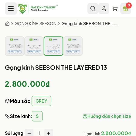
Chuyển đến nội dung chính
3
3
/
4
GỌNG KÍNH SEESON
Gọng kính SEESON THE LAYERED 13
Gọng kính SEESON THE LAYERED 13
2.800.000₫
Màu sắc
:
GREY
Size kính
:
S
Hướng dẫn chọn size
1
2.800.000₫
Số lượng:
Tạm tính: