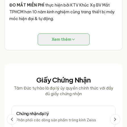
ĐO MẮT MIỄN PHÍ
thực hiện bởi KTV Khúc Xạ BV Mắt
TPHCM hơn 10 năm kinh nghiệm cùng trang thiết bị máy
móc hiện đại & tự động.
Xem thêm
Giấy Chứng Nhận
Tâm Đức tự hào là đại lý ủy quyền chính thức với đầy
đủ giấy chứng nhận
Chứng nhận đại lý
Chứ
Phân phối các dòng sản phẩm tròng kính Zeiss
Phâ