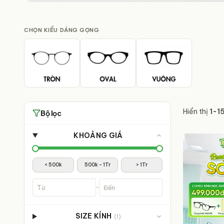
BỘ SƯU TẬP MỚI
GỌNG TRẺ EM POVI
CHỌN
KIỂU DÁNG GỌNG
Đa dạng kiểu dáng, chất liệu cao cấp, phù hợp với
cách.
Chính hãng 100%
Bảo hành 12 tháng
Cam kết chất lượng
Lỗi 1 đổi 1 uy tín
Hiển thị
1
-
1
Bộ lọc
KHOẢNG GIÁ
< 500k
500k - 1Tr
> 1Tr
-
SIZE KÍNH
(
1
)