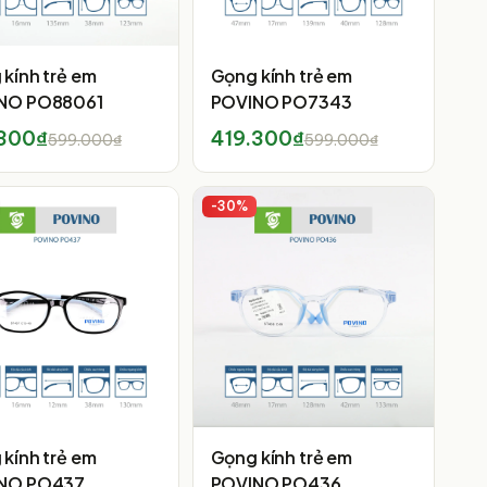
kính trẻ em
Gọng kính trẻ em
NO PO88061
POVINO PO7343
.300₫
419.300₫
599.000₫
599.000₫
-
30
%
kính trẻ em
Gọng kính trẻ em
NO PO437
POVINO PO436