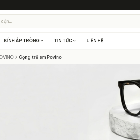
 cận...
KÍNH ÁP TRÒNG
TIN TỨC
LIÊN HỆ
POVINO
Gọng trẻ em Povino