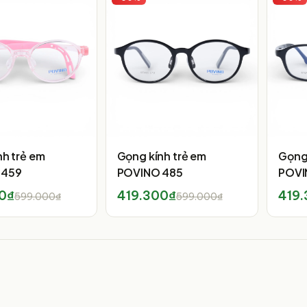
nh trẻ em
Gọng kính trẻ em
Gọng 
 459
POVINO 485
POVI
0₫
419.300₫
419
599.000₫
599.000₫