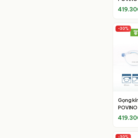
419.30
-
30
%
Gọng kí
POVINO
419.30
-
30
%