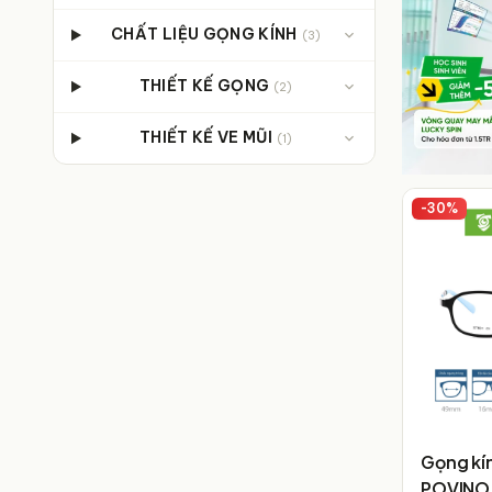
CHẤT LIỆU GỌNG KÍNH
(
3
)
THIẾT KẾ GỌNG
(
2
)
THIẾT KẾ VE MŨI
(
1
)
-
30
%
Gọng kí
POVINO