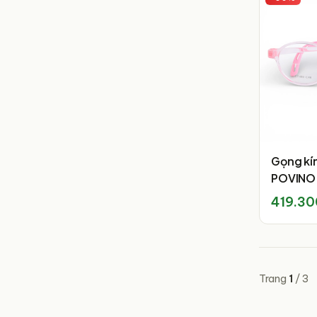
Gọng kí
POVINO
419.30
Trang
1
/
3