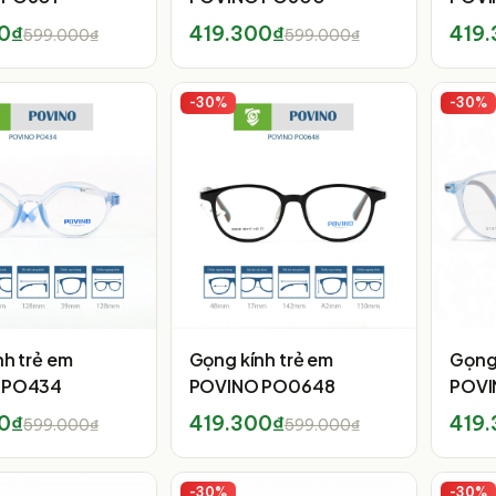
0₫
419.300₫
419
599.000₫
599.000₫
-
30
%
-
30
%
nh trẻ em
Gọng kính trẻ em
Gọng 
 PO434
POVINO PO0648
POVI
0₫
419.300₫
419
599.000₫
599.000₫
-
30
%
-
30
%