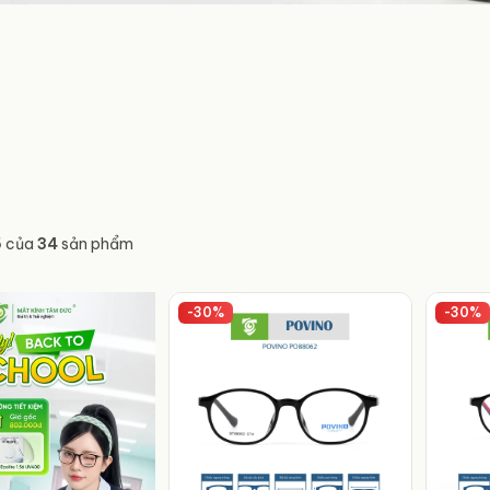
NO
 mọi phong
Đổi trả 7 ngày
Tư vấn tận tâm
Hỗ trợ nhanh chóng
Hỗ trợ chọn gọng phù hợp
5
của
34
sản phẩm
-
30
%
-
30
%