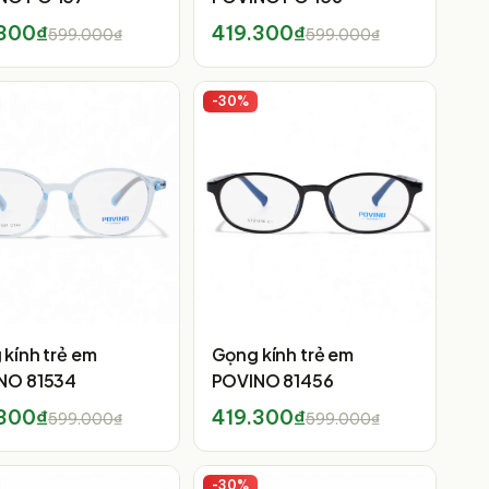
.300₫
419.300₫
599.000₫
599.000₫
-
30
%
kính trẻ em
Gọng kính trẻ em
NO 81534
POVINO 81456
.300₫
419.300₫
599.000₫
599.000₫
-
30
%