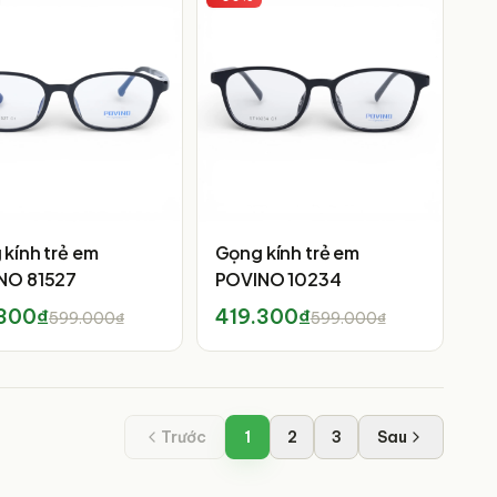
kính trẻ em
Gọng kính trẻ em
NO 81527
POVINO 10234
.300₫
419.300₫
599.000₫
599.000₫
Trước
1
2
3
Sau