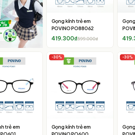
Gọng kính trẻ em
Gọng 
POVINO PO88062
POVI
419.300₫
419
599.000₫
-
30
%
-
30
%
nh trẻ em
Gọng kính trẻ em
Gọng 
 PO601
POVINO PO600
POVI