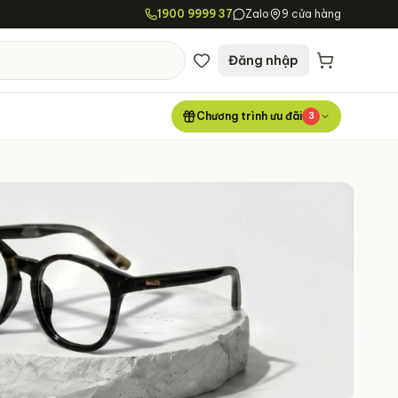
1900 9999 37
Zalo
9 cửa hàng
Đăng nhập
Chương trình ưu đãi
3