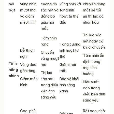
nổi
vùng nhìn
cường độ
vùng nhìn và
chuyển động
bật
mượt mà
sắc nét và
tăng linh
mắt để tối
và giảm
đồng bộ
hoạt tư thế
ưu thị lực cá
méo hình
giữa hai
đầu
nhân hóa
mắt
Thị lực sắc
Tầm nhìn
nét ngay cả
rộng
Tăng cường
khi di chuyển
Dễ thích
linh hoạt tư
Chuyển
Tầm nhìn ổn
nghi
thế
vùng mượt
định trong
Tính
Vùng đọc
mà
Giảm mỏi
mọi tình
năng
gần rộng
mắt
Thị lực
huống
chính
Giảm méo
sắc nét
Bảo vệ khỏi
Hiệu suất
hình
trong điều
ánh sáng
cao trong
kiện ánh
xanh
điều kiện ánh
sáng yếu
sáng yếu
Cao, phù
Rất cao, nhờ
Rất cao,