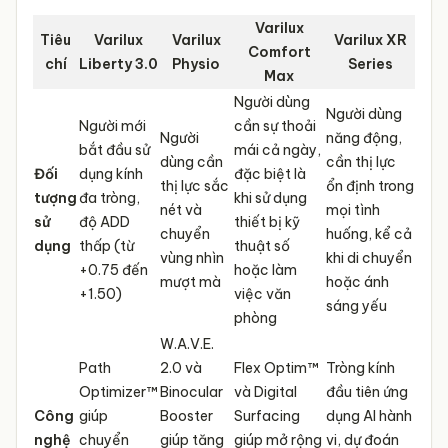
Varilux
Tiêu
Varilux
Varilux
Varilux XR
Comfort
chí
Liberty 3.0
Physio
Series
Max
Người dùng
Người dùng
Người mới
cần sự thoải
Người
năng động,
bắt đầu sử
mái cả ngày,
dùng cần
cần thị lực
Đối
dụng kính
đặc biệt là
thị lực sắc
ổn định trong
tượng
đa tròng,
khi sử dụng
nét và
mọi tình
sử
độ ADD
thiết bị kỹ
chuyển
huống, kể cả
dụng
thấp (từ
thuật số
vùng nhìn
khi di chuyển
+0.75 đến
hoặc làm
mượt mà
hoặc ánh
+1.50)
việc văn
sáng yếu
phòng
W.A.V.E.
Path
2.0 và
Flex Optim™
Tròng kính
Optimizer™
Binocular
và Digital
đầu tiên ứng
Công
giúp
Booster
Surfacing
dụng AI hành
nghệ
chuyển
giúp tăng
giúp mở rộng
vi, dự đoán