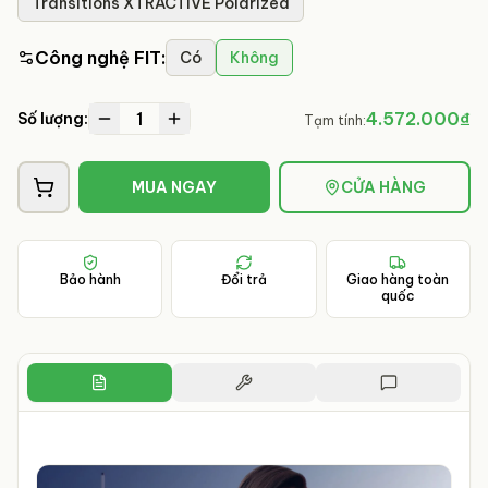
Transitions XTRACTIVE Polarized
Công nghệ FIT
:
Có
Không
1
4.572.000₫
Số lượng:
Tạm tính:
MUA NGAY
CỬA HÀNG
Bảo hành
Đổi trả
Giao hàng toàn
quốc