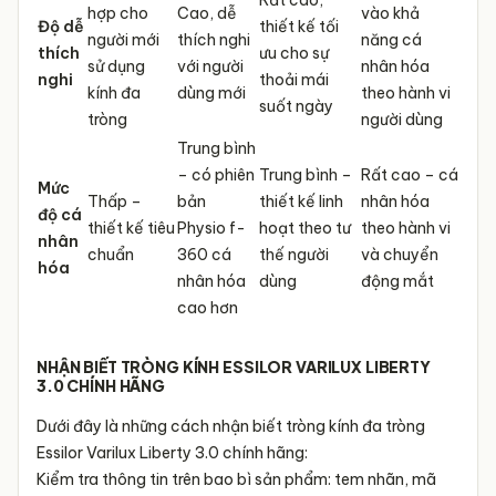
hợp cho
Cao, dễ
vào khả
Độ dễ
thiết kế tối
người mới
thích nghi
năng cá
thích
ưu cho sự
sử dụng
với người
nhân hóa
nghi
thoải mái
kính đa
dùng mới
theo hành vi
suốt ngày
tròng
người dùng
Trung bình
– có phiên
Trung bình –
Rất cao – cá
Mức
Thấp –
bản
thiết kế linh
nhân hóa
độ cá
thiết kế tiêu
Physio f-
hoạt theo tư
theo hành vi
nhân
chuẩn
360 cá
thế người
và chuyển
hóa
nhân hóa
dùng
động mắt
cao hơn
NHẬN BIẾT TRÒNG KÍNH ESSILOR VARILUX LIBERTY
3.0 CHÍNH HÃNG
Dưới đây là những cách nhận biết tròng kính đa tròng
Essilor Varilux Liberty 3.0
chính hãng:
Kiểm tra thông tin trên bao bì sản phẩm: tem nhãn, mã