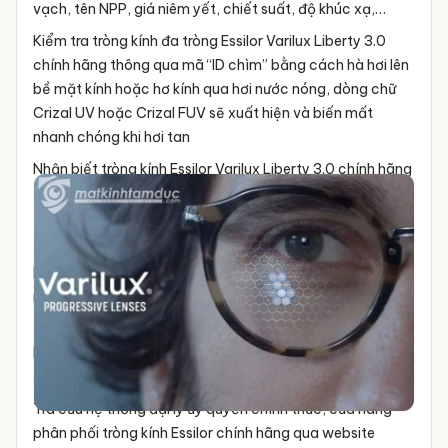
vạch, tên NPP, giá niêm yết, chiết suất, độ khúc xạ,…
Kiểm tra tròng kính đa tròng
Essilor Varilux Liberty 3.0
chính hãng thông qua mã “ID chìm” bằng cách hà hơi lên
bề mặt kính hoặc hơ kính qua hơi nước nóng, dòng chữ
Crizal UV hoặc Crizal FUV sẽ xuất hiện và biến mất
nhanh chóng khi hơi tan
Nhận biết tròng kính
Essilor Varilux Liberty 3.0
chính hãng
thông qua giấy hướng dẫn, thẻ bảo hành và khăn lau
tặng kèm
Tròng kính đa tròng kỹ thuật số
Essilor Varilux Liberty 3.0
MaxAz / Crizal Rock
cho hình ảnh rõ nét và chuyển đổi
nhịp nhàng giữa các vùng nhìn gần, trung, xa liền mạch
Tham khảo bảng giá tròng kính đa tròng
Essilor Varilux
Liberty 3.0
được niêm yết trên Catalogue hãng tại các
đại lý phân phối tròng kính Essilor
Tra cứu hệ thống đại lý ủy quyền chính thức, cửa hàng
phân phối tròng kính Essilor chính hãng qua website