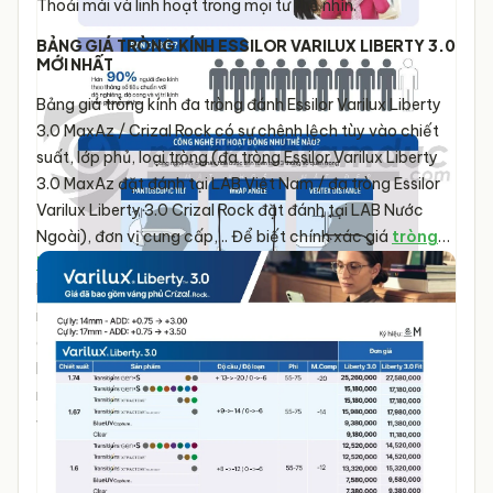
Thoải mái và linh hoạt trong mọi tư thế nhìn.
BẢNG GIÁ TRÒNG KÍNH ESSILOR VARILUX LIBERTY 3.0
MỚI NHẤT
Bảng giá tròng kính đa tròng đánh Essilor Varilux Liberty
3.0 MaxAz / Crizal Rock có sự chênh lệch tùy vào chiết
suất, lớp phủ, loại tròng (đa tròng Essilor Varilux Liberty
3.0 MaxAz đặt đánh tại LAB Việt Nam / đa tròng Essilor
Varilux Liberty 3.0 Crizal Rock đặt đánh tại LAB Nước
Ngoài), đơn vị cung cấp,...
Để biết chính xác giá
tròng
kính Essilor Varilux
, bạn nên đến trực tiếp cửa hàng mắt
kính uy tín để được các Kỹ thuật viên khúc xạ có chuyên
môn kiểm tra thị lực, tư vấn tròng kính phù hợp và báo giá
chi tiết.
Dưới đây là bảng giá tròng kính đa tròng cao cấp
Essilor Varilux Liberty 3.0 đặt đánh chính hãng Pháp mới
nhất được niêm yết trên toàn hệ thống Mắt Kính Tâm
Đức.
Bảng giá tròng kính đa tròngEssilor Varilux
Liberty 3.0 Crizal Rock :