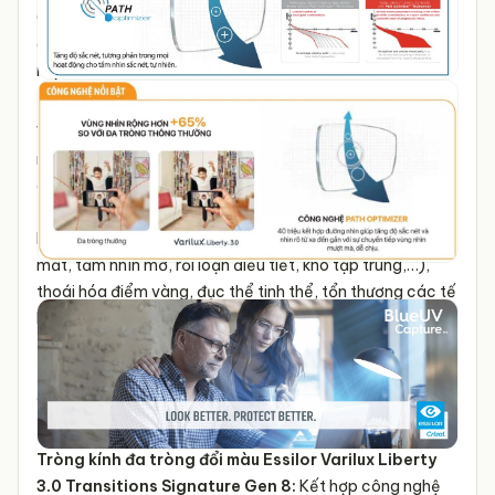
Chống phản quang, chống trầy xước, chống bám nước,
chống bám bụi bẩn, chống bám vân tay, chống tia UV 2
mặt với chỉ số E-SPF35.
Tròng kính đa tròng chống ánh sáng xanh Essilor
Varilux Liberty 3.0 BlueUV Capture:
Kết hợp công
nghệ BlueUV Capture (lọc ánh sáng xanh thông minh)
giúp ngăn ánh sáng xanh có hại phát ra từ ánh nắng mặt
trời và các màn hình thiết bị điện tử (nguyên nhân gây
hội chứng thị giác màn hình (đau nhức, mỏi mắt, khô
mắt, tầm nhìn mờ, rối loạn điều tiết, khó tập trung,…),
thoái hóa điểm vàng, đục thể tinh thể, tổn thương các tế
bào võng mạc, tăng nguy cơ suy giảm thị lực hoặc mất
thị lực vĩnh viễn, đau đầu, cổ, vai, gáy,...), đồng thời cho
tia sáng xanh ngọc có lợi đi qua (điều hòa giấc ngủ và
chu kỳ sinh học cơ thể, tăng cường nhận thức, duy trì sự
tỉnh táo, cải thiện tâm trạng và trí nhớ,...).
Tròng kính đa tròng đổi màu
Essilor Varilux Liberty
3.0 Transitions Signature Gen 8
:
Kết hợp công nghệ