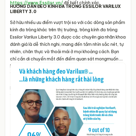
https://www.Essilor.vn/
để biết chính xác.
HƯỚNG DẪN ĐEO KÍNH ĐA TRÒNG ESSILOR
VARILUX
LIBERTY 3.0
Sở hữu nhiều ưu điểm vượt trội so với các dòng sản phẩm
kính đa tròng khác trên thị trường, tròng kính đa tròng
Essilor Varilux Liberty 3.0 được các chuyên gia nhãn khoa
đánh giá là dễ thích nghi, mang đến tầm nhìn sắc nét, tự
nhiên, chân thực và thoải mái ở mọi khoảng cách. Bạn
chỉ cần di chuyển mắt đến điểm quan sát mongmuốn mà
không cần phải đổi tư thế, nghiêng đầu, vai, cổ, kéo sát
vật,...
Tuy nhiên, vì kính đa tròng là loại kính kết hợp đa
tiêu cự trên cùng 1 cặp mắt kính nên đối với những người
lần đầu đeo kính đa tròng sẽ cần có thời gian làm quen
với các vị trí vùng nhìn: gần - trung - xa.