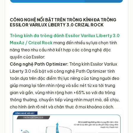
CÔNG NGHỆ NỔI BẬT TRÊN TRÒNG KÍNH ĐA TRÒNG
ESSILOR VARILUX LIBERTY 3.0 CRIZAL ROCK
Tròng kính đa tròng đánh Essilor Varilux Liberty 3.0
MaxAz / Crizal Rock
mang đến nhiều sự lựa chọn tính
năng theo nhu cầu nhờ kết hợp các công nghệ độc
quyền của Essilor:
Công nghệ Path Optimizer:
Tròng kính Essilor Varilux
Liberty 3.0 nổi bật với công nghệ Path Optimizer tính
toán dựa trên đặc điểm thị lực riêng của từng người đeo
giúp mang lại tầm nhìn rộng và sắc nét từ xa tới trung
gian và gần, vùng nhìn rộng hơn +65% so với đa tròng
thông thường, chuyển tiếp vùng nhìn mượt mà, dễ chịu,
cho hình ảnh rõ nét và chân thực ở mọi khoảng cách.
Tròng kính đa tròng Essilor Varilux Liberty 3.0 Clear
– Đa tròng cơ bản Essilor với 5 tính năng:
Bảo vệ mắt
toàn diện trước các tác nhân ảnh hưởng đến thị lực: