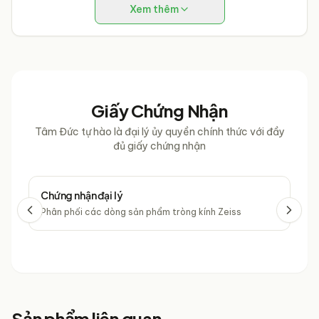
khách hàng có một trải nghiệm mua sắm tuyệt vời!
Xem thêm
Giấy Chứng Nhận
Tâm Đức tự hào là đại lý ủy quyền chính thức với đầy
đủ giấy chứng nhận
Chứng nhận đại lý
Chứ
Phân phối các dòng sản phẩm tròng kính Zeiss
Phâ
Sản phẩm liên quan