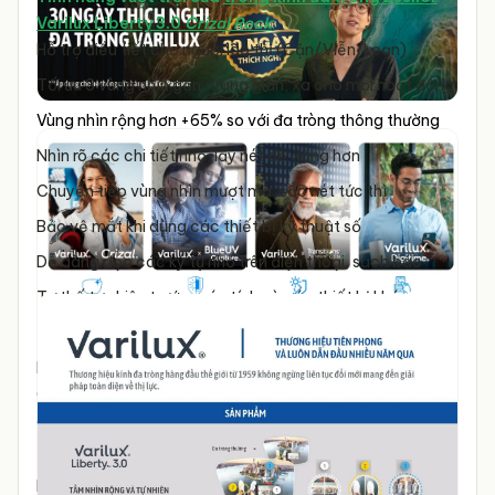
Varilux Liberty 3.0
Crizal Rock
:
Hỗ trợ điều tiết cho người lão thị (Cận/Viễn/Loạn)
Tối ưu 3 vùng nhìn gần, trung gian, xa cho mọi hoạt động
Vùng nhìn rộng hơn +65% so với đa tròng thông thường
Nhìn rõ các chi tiết nhỏ, lấy nét dễ dàng hơn
Chuyển tiếp vùng nhìn mượt mà, sắc nét tức thì
Bảo vệ mắt khi dùng các thiết bị kỹ thuật số
Dễ dàng đọc các ký tự nhỏ trên điện thoại, sách báo
Tư thế tự nhiên trước máy tính và các thiết bị khác
Thư giãn mắt khi dùng điện thoại trong thời gian dài
Bảo vệ mắt toàn diện khỏi các tác nhân từ môi trường:
Chống tia UV400 với chỉ số E-SPF35, hạn chế phản
quang, hạn chế bám nước, bám bụi, bám vân tay
Thiết kế linh hoạt theo nhu cầu và mục đích sử dụng: Lớp
phủ cơ bản dòng Clear/ Lọc ánh sáng xanh BlueUV