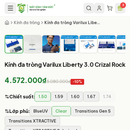
Chuyển đến nội dung chính
3
1
/
32
Kính đa tròng
Kính đa tròng Varilux Liberty 3.0 Crizal Rock
Kính đa tròng Varilux Liberty 3.0 Crizal Rock
4.572.000₫
5.080.000₫
-
10
%
Chiết suất
:
1.50
1.59
1.60
1.67
1.74
Lớp phủ
:
BlueUV
Clear
Transitions Gen S
Transitions XTRACTIVE