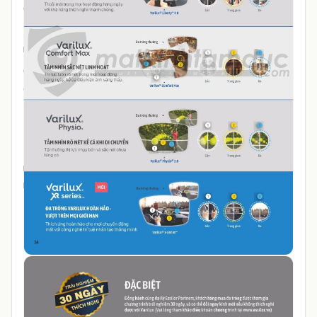
Capture/ Đổi màu Transitions Gen8
Xóa bỏ các dấu hiệu tuổi tác bên ngoài: Không phải nhíu
mày, nhấc kính, tháo kính,...
Chiếc kính 2 trong 1 tiện lợi, không phải thay đổi liên tục
giữa các cặp kính cận/ viễn/ loạn khác nhau
Thích nghi nhanh chóng hơn so với các loại kính đa tròng
thông thường trên thị trường
Thiết kế tròng kính trong suốt, mỏng, nhẹ, phù hợp với
mọi loại gọng, không có vách ngăn giữa các vùng nhìn,
mang tính thẩm mỹ cao.