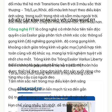
đổi màu thế hệ mới Transitions Gen 8 với 3 màu sắc thời
thượng - Trà/Lục/Khói, đổi màu linh hoạt theo điều kiện
ánh sáng, trong suốt trong nhà và sẫm màu ngoài trời.
SỞ HỮU CẶP KÍNH HOÀN HẢO VỚI CÔNG NGHỆ FIT
Đổi màu đậm hơn, chuyển màu nhanh hơn, bền màu hơn.
Công nghệ FIT
là công nghệ cá nhân hóa tiên tiến độc
quyền của Essilor giúp phân tích chính xác các thông số
gọng kính (độ nghiêng gọng kính, độ cong gọng kính,
khoảng cách giữa tròng kính và giác mạc) phối hợp tính
toán cùng với độ khúc xạ, mang lại trải nghiệm tuyệt vời
nhất cho mắt.
Tròng kính Đa Tròng Essilor Varilux Liberty
3.0 Fit
Điều chỉnh phù hợp với độ khúc xạ của 2 mắt
chính là giải pháp hỗ trợ hỗ trợ lão thị hoàn hảo
được thiết kế theo từng đơn kính đặt sản xuất riêng cho
Tối ưu hóa chất lượng tầm nhìn ở mọi khoảng cách
từng nhu cầu của người đeo.
Tầm nhìn sắc nét trong mọi điều kiện ánh sáng
Chuyển tiếp vùng nhìn liền mạch từ xa đến gần
Độ truyền quang cao nhất, hình ảnh rõ nét nhất
Hạn chế vùng nhiễu tốt nhất, dễ thích nghi nhất