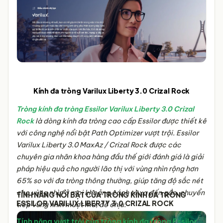
Kính đa tròng Varilux Liberty 3.0 Crizal Rock
Tròng kính đa tròng Essilor Varilux Liberty 3.0 Crizal
Rock
là dòng kính đa tròng cao cấp Essilor được thiết kế
với công nghệ nổi bật
Path Optimizer
vượt trội. Essilor
Varilux Liberty 3.0 MaxAz / Crizal Rock được các
chuyên gia nhãn khoa hàng đầu thế giới đánh giá là giải
pháp hiệu quả cho người lão thị với vùng nhìn rộng hơn
65% so với đa tròng thông thường, giúp tăng độ sắc nét
cho vùng nhìn ở mọi khoảng cách từ xa đến gần, chuyển
TÍNH NĂNG NỔI BẬT CỦA TRÒNG KÍNH ĐA TRÒNG
ESSILOR VARILUX LIBERTY 3.0 CRIZAL ROCK
tiếp vùng nhìn mượt mà, dễ chịu.
Tính năng vượt trội của
tròng kính đa tròng Essilor