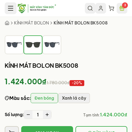
Chuyển đến nội dung chính
3
2
/
3
KÍNH MÁT BOLON
KÍNH MÁT BOLON BK5008
KÍNH MÁT BOLON BK5008
1.424.000₫
1.780.000₫
-
20
%
Màu sắc
:
Đen bóng
Xanh lá cây
1
1.424.000₫
Số lượng:
Tạm tính: