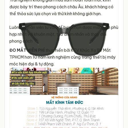
Trải nghiệm không gian mua sắm hoàn toàn mới, kính
được bày trí theo phong cách châu Âu, khách hàng có
thể thỏa sức lựa chọn và thử kính không giới hạn.
Luôn có nhân viên tư vấn để bạn chọn được mẫu kính phù
hợp nhất với khuôn mặt, tạo điểm nhấn và thay đổi
phong cách
ĐO MẮT MIỄN PHÍ
thực hiển bởi KTV Khúc Xạ BV Mắt
TPHCM hơn 10 năm kinh nghiệm cùng trang thiết bị máy
móc hiện đại & tự động.