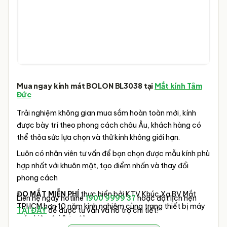
Mua ngay kính mát
BOLON BL3038
tại
Mắt kính Tâm
Đức
Trải nghiệm không gian mua sắm hoàn toàn mới, kính
được bày trí theo phong cách châu Âu, khách hàng có
thể thỏa sức lựa chọn và thử kính không giới hạn.
Luôn có nhân viên tư vấn để bạn chọn được mẫu kính phù
hợp nhất với khuôn mặt, tạo điểm nhấn và thay đổi
phong cách
ĐO MẮT MIỄN PHÍ
thực hiển bởi KTV Khúc Xạ BV Mắt
Liên hệ ngay hotline
1900 9999 37
hoặc đặt lịch hẹn
TPHCM hơn 10 năm kinh nghiệm cùng trang thiết bị máy
TẠI ĐÂY
để được tư vấn và hỗ trợ chi tiết!
móc hiện đại & tự động.