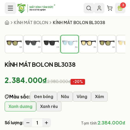
Chuyển đến nội dung chính
3
4
/
7
KÍNH MÁT BOLON
KÍNH MÁT BOLON BL3038
KÍNH MÁT BOLON BL3038
2.384.000₫
2.980.000₫
-
20
%
Màu sắc
:
Đen bóng
Nâu
Vàng
Xám
Xanh dương
Xanh rêu
1
2.384.000₫
Số lượng:
Tạm tính: