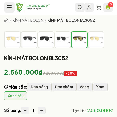
Chuyển đến nội dung chính
3
5
/
6
KÍNH MÁT BOLON
KÍNH MÁT BOLON BL3052
KÍNH MÁT BOLON BL3052
2.560.000₫
3.200.000₫
-
20
%
Màu sắc
:
Đen bóng
Đen nhám
Vàng
Xám
Xanh rêu
1
2.560.000₫
Số lượng:
Tạm tính: