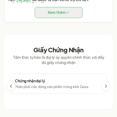
móc hiện đại & tự động.
Xem thêm
Giấy Chứng Nhận
Tâm Đức tự hào là đại lý ủy quyền chính thức với đầy
đủ giấy chứng nhận
Chứng nhận đại lý
Chứ
Phân phối các dòng sản phẩm tròng kính Zeiss
Phâ