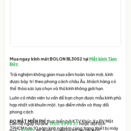
Mua ngay kính mát
BOLON BL3052
tại
Mắt kính Tâm
Đức
Trải nghiệm không gian mua sắm hoàn toàn mới, kính
được bày trí theo phong cách châu Âu, khách hàng có
thể thỏa sức lựa chọn và thử kính không giới hạn.
Luôn có nhân viên tư vấn để bạn chọn được mẫu kính phù
hợp nhất với khuôn mặt, tạo điểm nhấn và thay đổi
phong cách
ĐO MẮT MIỄN PHÍ
thực hiển bởi KTV Khúc Xạ BV Mắt
Liên hệ ngay hotline
1900 9999 37
hoặc đặt lịch
TPHCM hơn 10 năm kinh nghiệm cùng trang thiết bị máy
hẹn
TẠI ĐÂY
để được tư vấn và hỗ trợ chi tiết!