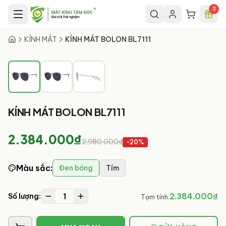
Chuyển đến nội dung chính
3
1
/
3
KÍNH MÁT
KÍNH MÁT BOLON BL7111
KÍNH MÁT BOLON BL7111
2.384.000₫
2.980.000₫
-
20
%
Màu sắc
:
Đen bóng
Tím
1
2.384.000₫
Số lượng:
Tạm tính: