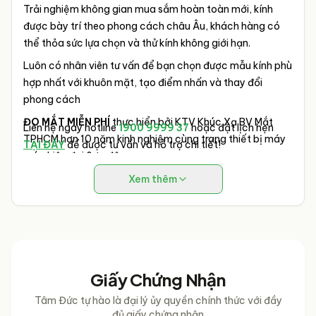
Trải nghiệm không gian mua sắm hoàn toàn mới, kính
được bày trí theo phong cách châu Âu, khách hàng có
thể thỏa sức lựa chọn và thử kính không giới hạn.
Luôn có nhân viên tư vấn để bạn chọn được mẫu kính phù
hợp nhất với khuôn mặt, tạo điểm nhấn và thay đổi
phong cách
ĐO MẮT MIỄN PHÍ
thực hiển bởi KTV Khúc Xạ BV Mắt
Liên hệ ngay hotline
1900 9999 37
hoặc đặt lịch hẹn
TPHCM hơn 10 năm kinh nghiệm cùng trang thiết bị máy
TẠI ĐÂY
để được tư vấn và hỗ trợ chi tiết!
móc hiện đại & tự động.
Xem thêm
Giấy Chứng Nhận
Tâm Đức tự hào là đại lý ủy quyền chính thức với đầy
đủ giấy chứng nhận