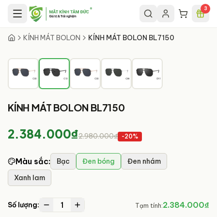
Chuyển đến nội dung chính
3
2
/
5
KÍNH MÁT BOLON
KÍNH MÁT BOLON BL7150
KÍNH MÁT BOLON BL7150
2.384.000₫
2.980.000₫
-
20
%
Màu sắc
:
Bạc
Đen bóng
Đen nhám
Xanh lam
1
2.384.000₫
Số lượng:
Tạm tính: