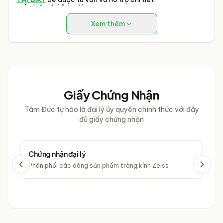
móc hiện đại & tự động.
Xem thêm
Giấy Chứng Nhận
Tâm Đức tự hào là đại lý ủy quyền chính thức với đầy
đủ giấy chứng nhận
Chứng nhận đại lý
Chứ
Phân phối các dòng sản phẩm tròng kính Zeiss
Phâ