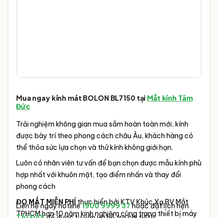
Mua ngay kính mát
BOLON BL7150
tại
Mắt kính Tâm
Đức
Trải nghiệm không gian mua sắm hoàn toàn mới, kính
được bày trí theo phong cách châu Âu, khách hàng có
thể thỏa sức lựa chọn và thử kính không giới hạn.
Luôn có nhân viên tư vấn để bạn chọn được mẫu kính phù
hợp nhất với khuôn mặt, tạo điểm nhấn và thay đổi
phong cách
ĐO MẮT MIỄN PHÍ
thực hiển bởi KTV Khúc Xạ BV Mắt
Liên hệ ngay hotline
1900 9999 37
hoặc đặt lịch hẹn
TPHCM hơn 10 năm kinh nghiệm cùng trang thiết bị máy
TẠI ĐÂY
để được tư vấn và hỗ trợ chi tiết!