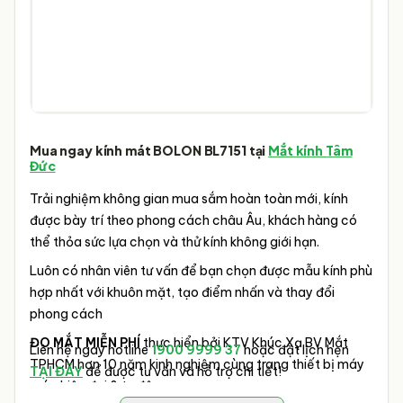
Mua ngay kính mát
BOLON BL7151
tại
Mắt kính Tâm
Đức
Trải nghiệm không gian mua sắm hoàn toàn mới, kính
được bày trí theo phong cách châu Âu, khách hàng có
thể thỏa sức lựa chọn và thử kính không giới hạn.
Luôn có nhân viên tư vấn để bạn chọn được mẫu kính phù
hợp nhất với khuôn mặt, tạo điểm nhấn và thay đổi
phong cách
ĐO MẮT MIỄN PHÍ
thực hiển bởi KTV Khúc Xạ BV Mắt
Liên hệ ngay hotline
1900 9999 37
hoặc đặt lịch hẹn
TPHCM hơn 10 năm kinh nghiệm cùng trang thiết bị máy
TẠI ĐÂY
để được tư vấn và hỗ trợ chi tiết!
móc hiện đại & tự động.