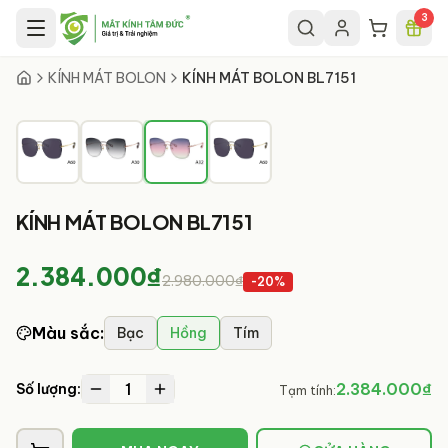
Chuyển đến nội dung chính
3
3
/
4
KÍNH MÁT BOLON
KÍNH MÁT BOLON BL7151
KÍNH MÁT BOLON BL7151
2.384.000₫
2.980.000₫
-
20
%
Màu sắc
:
Bạc
Hồng
Tím
1
2.384.000₫
Số lượng:
Tạm tính: