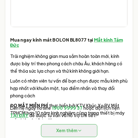
Mua ngay kính mát
BOLON BL8077
tại
Mắt kính Tâm
Đức
Trải nghiệm không gian mua sắm hoàn toàn mới, kính
được bày trí theo phong cách châu Âu, khách hàng có
thể thỏa sức lựa chọn và thử kính không giới hạn.
Luôn có nhân viên tư vấn để bạn chọn được mẫu kính phù
hợp nhất với khuôn mặt, tạo điểm nhấn và thay đổi
phong cách
ĐO MẮT MIỄN PHÍ
thực hiển bởi KTV Khúc Xạ BV Mắt
Liên hệ ngay hotline
1900 9999 37
hoặc đặt lịch hẹn
TPHCM hơn 10 năm kinh nghiệm cùng trang thiết bị máy
TẠI ĐÂY
để được tư vấn và hỗ trợ chi tiết!
móc hiện đại & tự động.
Xem thêm