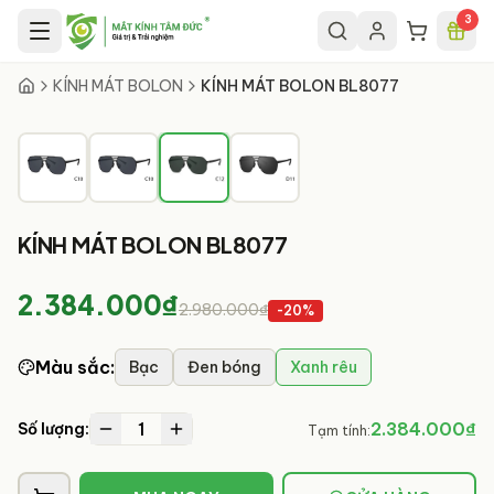
Chuyển đến nội dung chính
3
3
/
4
KÍNH MÁT BOLON
KÍNH MÁT BOLON BL8077
KÍNH MÁT BOLON BL8077
2.384.000₫
2.980.000₫
-
20
%
Màu sắc
:
Bạc
Đen bóng
Xanh rêu
1
2.384.000₫
Số lượng:
Tạm tính: