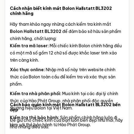
Cách nhận biết kính mát Bolon Hallstatt BL3202
chính hãng
Hãy tham khảo ngay những cách kiểm tra kính mắt
Bolon Hallstatt BL3202
để đảm bảo sở hữu sản phẩm
chính hãng, chất lượng:
Kiểm tra mã laser:
Mỗi chiếc kính Bolon chính hãng đều
có một mã số gồm 12 chữ số được khắc laser tinh xảo
trên càng kính.
Xác thực online:
Nhập mã số này trên website chính
thức của Bolon toàn cầu để kiểm tra và xác thực sản
phẩm.
Kiểm tra nhà phân phối:
Mua kính tại các đại lý chính
thức của Hào Phát Group, nhà phân phối độc quyền
Cách bảo quản kính mát Bolon Hallstatt BL3202 bền
thương hiệu Bolon tại Việt Nam.
đẹp
Kiểm tra thẻ bảo hành:
Sản phẩm chính hãng luôn đi
Để giữ cho chiếc kính của bạn luôn bền đẹp như mới, hãy
kèm với thẻ bảo hành từ Hào Phát Group.
nhớ những điều sau: