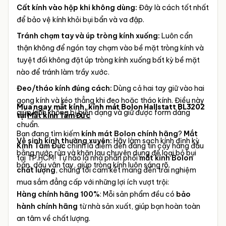
Cất kính vào hộp khi không dùng:
Đây là cách tốt nhất
để bảo vệ kính khỏi bụi bẩn và va đập.
Tránh chạm tay và úp tròng kính xuống:
Luôn cẩn
thận không để ngón tay chạm vào bề mặt tròng kính và
tuyệt đối không đặt úp tròng kính xuống bất kỳ bề mặt
nào để tránh làm trầy xước.
Đeo/tháo kính đúng cách:
Dùng cả hai tay giữ vào hai
gọng kính và kéo thẳng khi đeo hoặc tháo kính. Điều này
Mua ngay mắt kính, kính mát Bolon Hallstatt BL3202
giúp kính không bị biến dạng và giữ được form dáng
tại
Mắt kính Tâm Đức
chuẩn.
Bạn đang tìm kiếm
kính mát Bolon chính hãng
?
Mắt
Vệ sinh kính thường xuyên:
Hãy làm sạch kính định kỳ
Kính Tâm Đức
chính là điểm đến đáng tin cậy hàng đầu
bằng nước rửa và khăn lau chuyên dụng để loại bỏ bụi
tại TP.HCM! Tự hào là nhà phân phối
mắt kính Bolon
bẩn, dấu vân tay, giúp tròng kính luôn sáng rõ.
chất lượng
, chúng tôi cam kết mang đến trải nghiệm
mua sắm đẳng cấp với những lợi ích vượt trội:
Hàng chính hãng 100%
: Mỗi sản phẩm đều có
bảo
hành chính hãng
từ nhà sản xuất, giúp bạn hoàn toàn
an tâm về chất lượng.