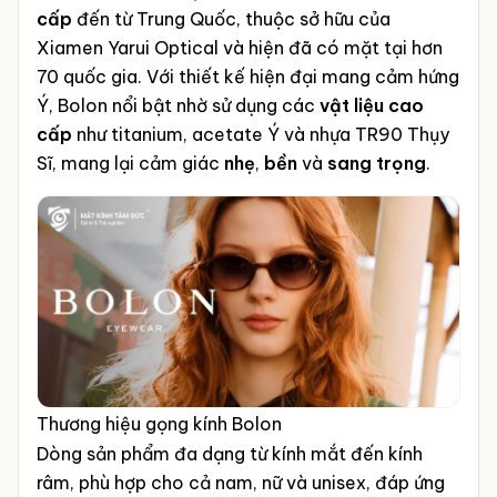
cấp
đến từ Trung Quốc, thuộc sở hữu của
Xiamen Yarui Optical và hiện đã có mặt tại hơn
70 quốc gia. Với thiết kế hiện đại mang cảm hứng
Ý, Bolon nổi bật nhờ sử dụng các
vật liệu cao
cấp
như titanium, acetate Ý và nhựa TR90 Thụy
Sĩ, mang lại cảm giác
nhẹ
,
bền
và
sang trọng
.
Thương hiệu gọng kính Bolon
Dòng sản phẩm đa dạng từ kính mắt đến kính
râm, phù hợp cho cả nam, nữ và unisex, đáp ứng