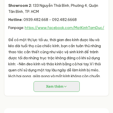
Showroom 2:
133 Nguyễn Thái Bình, Phường 4, Quận
Tân Bình, TP. HCM
Hotline:
0939.482.668 - 092.482.6668
Fanpage:
https://www.facebook.com/MatKinhTamDuc/
Để có một thị lực tối ưu, thời gian đeo kính được lâu và
kéo dài tuổi thọ của chiếc kính, bạn cần tuân thủ những
thao tác cần thiết cũng như việc vệ sinh kính để tránh
được tối đa những trục trặc không đáng có khi sử dụng
kính:
-Nên đeo kính và tháo kính bằng cả hai tay.Vì thói
quen chỉ sử dụng một tay lâu ngày dễ làm kính bị méo,
lệch hai gọng, giữa gọng và mắt kính không còn chuẩn,
gọng kính cũng dễ lung lay.
- Thường xuyên vệ sinh mắt
Xem thêm
kính bằng nước sạch hoặc nước rửa kính chuyên dụng,
đặc biệt là ở các khe kẽ nơi sống mũi, chỗ gập ở gọng,
đường viền mắt kính…, không rửa kính bằng nước nóng,
không đeo kính khi đi tắm hơi, không dùng máy sấy, lò sấy
để làm khô kính.
- Không nên để kính những nơi nhiệt độ