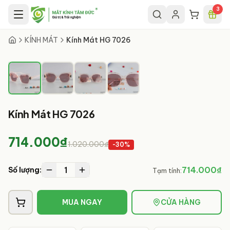
Chuyển đến nội dung chính
3
1
/
4
KÍNH MÁT
Kính Mát HG 7026
Kính Mát HG 7026
714.000₫
1.020.000₫
-
30
%
1
714.000₫
Số lượng:
Tạm tính:
MUA NGAY
CỬA HÀNG