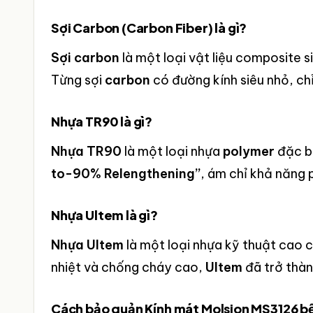
Sợi Carbon (Carbon Fiber) là gì?
Sợi carbon
là một loại vật liệu composite s
Từng sợi
carbon
có đường kính siêu nhỏ, ch
Nhựa TR90 là gì?
Nhựa TR90
là một loại nhựa
polymer
đặc bi
to-90% Relengthening”
, ám chỉ khả năng 
Nhựa Ultem là gì?
Nhựa Ultem
là một loại nhựa kỹ thuật cao 
nhiệt và chống cháy cao,
Ultem
đã trở thàn
Cách bảo quản Kính mát Molsion MS3126 b