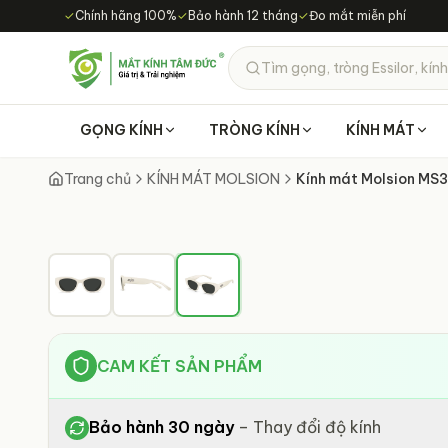
Chuyển đến nội dung chính
✓
Chính hãng 100%
✓
Bảo hành 12 tháng
✓
Đo mắt miễn phí
Tìm gọng, tròng Essilor, kính
GỌNG KÍNH
TRÒNG KÍNH
KÍNH MÁT
Trang chủ
KÍNH MÁT MOLSION
Kính mát Molsion MS
CAM KẾT SẢN PHẨM
Bảo hành 30 ngày
–
Thay đổi độ kính