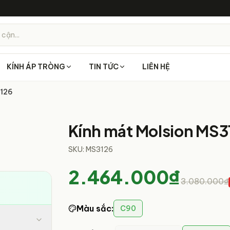
 cận...
KÍNH ÁP TRÒNG
TIN TỨC
LIÊN HỆ
3126
3
/
3
Kính mát Molsion MS3
SKU:
MS3126
2.464.000₫
3.080.000₫
Màu sắc
:
C90