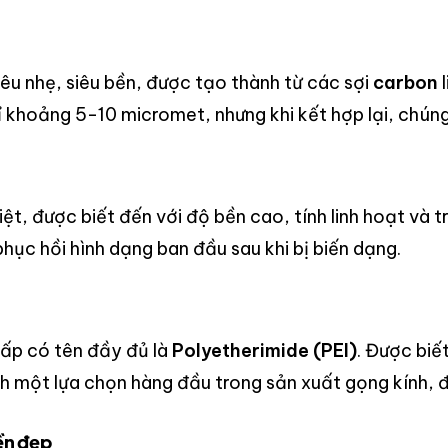
iêu nhẹ, siêu bền, được tạo thành từ các sợi
carbon
l
ỉ khoảng 5-10 micromet, nhưng khi kết hợp lại, chún
ệt, được biết đến với độ bền cao, tính linh hoạt và 
phục hồi hình dạng ban đầu sau khi bị biến dạng.
cấp có tên đầy đủ là
Polyetherimide (PEI)
. Được biế
h một lựa chọn hàng đầu trong sản xuất gọng kính, đ
ền đẹp