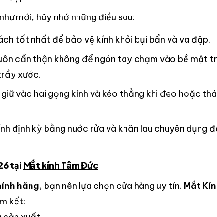
như mới, hãy nhớ những điều sau:
ách tốt nhất để bảo vệ kính khỏi bụi bẩn và va đập.
ôn cẩn thận không để ngón tay chạm vào bề mặt trò
trầy xước.
giữ vào hai gọng kính và kéo thẳng khi đeo hoặc tháo
nh định kỳ bằng nước rửa và khăn lau chuyên dụng để 
126
tại
Mắt kính Tâm Đức
hính hãng
, bạn nên lựa chọn cửa hàng uy tín.
Mắt Kí
am kết:
à sản xuất.