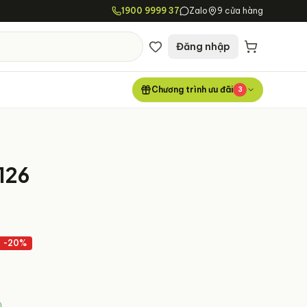
1900 9999 37
Zalo
9 cửa hàng
Đăng nhập
Chương trình ưu đãi
3
126
-
20
%