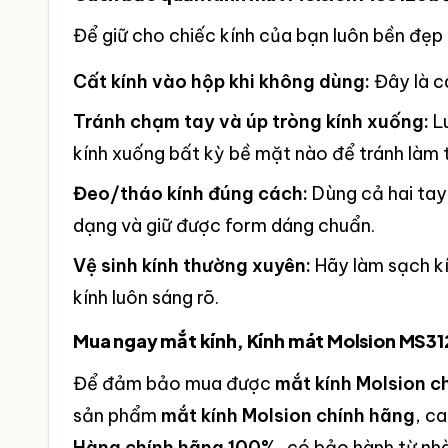
Để giữ cho chiếc kính của bạn luôn bền đẹp 
Cất kính vào hộp khi không dùng:
Đây là c
Tránh chạm tay và úp tròng kính xuống:
Lu
kính xuống bất kỳ bề mặt nào để tránh làm 
Đeo/tháo kính đúng cách:
Dùng cả hai tay 
dạng và giữ được form dáng chuẩn.
Vệ sinh kính thường xuyên:
Hãy làm sạch kí
kính luôn sáng rõ.
Mua ngay mắt kính, Kính mát Molsion MS3
Để đảm bảo mua được
mắt kính Molsion c
sản phẩm
mắt kính Molsion chính hãng
, c
Hàng chính hãng 100%
, có bảo hành từ nh