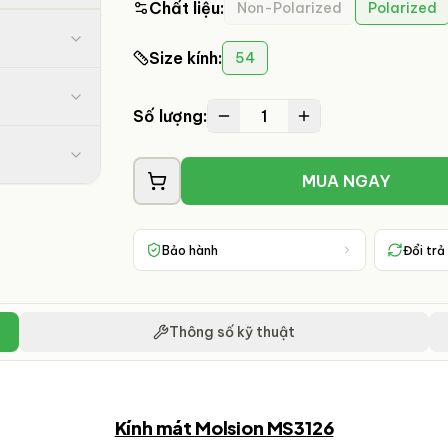
Chất liệu
:
Non-Polarized
Polarized
Size kính
:
54
1
Số lượng:
MUA NGAY
Bảo hành
Đổi trả
Thông số kỹ thuật
Kính mát Molsion MS3126