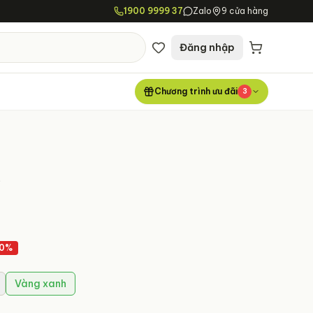
1900 9999 37
Zalo
9 cửa hàng
Đăng nhập
Chương trình ưu đãi
3
5
10
%
Vàng xanh