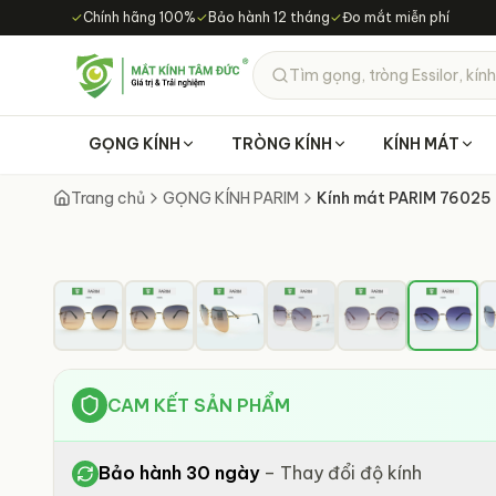
Chuyển đến nội dung chính
✓
Chính hãng 100%
✓
Bảo hành 12 tháng
✓
Đo mắt miễn phí
Tìm gọng, tròng Essilor, kính
GỌNG KÍNH
TRÒNG KÍNH
KÍNH MÁT
Trang chủ
GỌNG KÍNH PARIM
Kính mát PARIM 76025
CAM KẾT SẢN PHẨM
Bảo hành 30 ngày
–
Thay đổi độ kính