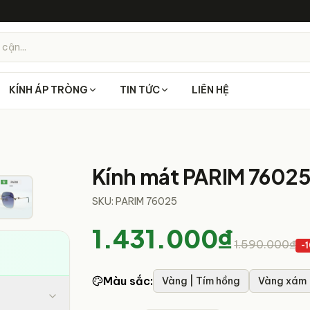
 cận...
KÍNH ÁP TRÒNG
TIN TỨC
LIÊN HỆ
6
/
7
Kính mát PARIM 7602
SKU:
PARIM 76025
1.431.000₫
1.590.000₫
-
Màu sắc
:
Vàng | Tím hồng
Vàng xám