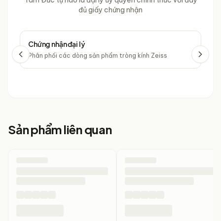
Tâm Đức tự hào là đại lý ủy quyền chính thức với đầy
đủ giấy chứng nhận
Chứng nhận đại lý
Chứ
Phân phối các dòng sản phẩm tròng kính Zeiss
Phâ
Sản phẩm liên quan