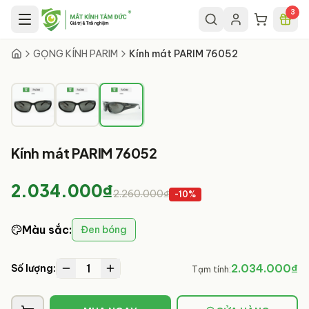
Chuyển đến nội dung chính
3
3
/
3
GỌNG KÍNH PARIM
Kính mát PARIM 76052
Kính mát PARIM 76052
2.034.000₫
2.260.000₫
-
10
%
Màu sắc
:
Đen bóng
1
2.034.000₫
Số lượng:
Tạm tính: