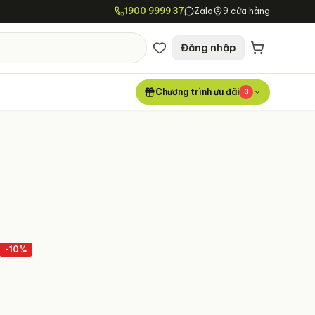
1900 9999 37
Zalo
9 cửa hàng
Đăng nhập
Chương trình ưu đãi
3
-
10
%