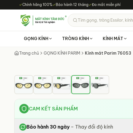
Chuyển đến nội dung chính
✓
Chính hãng 100%
✓
Bảo hành 12 tháng
✓
Đo mắt miễn phí
Tìm gọng, tròng Essilor, kính
GỌNG KÍNH
TRÒNG KÍNH
KÍNH MÁT
Trang chủ
GỌNG KÍNH PARIM
Kính mát Parim 76053
CAM KẾT SẢN PHẨM
Bảo hành 30 ngày
–
Thay đổi độ kính