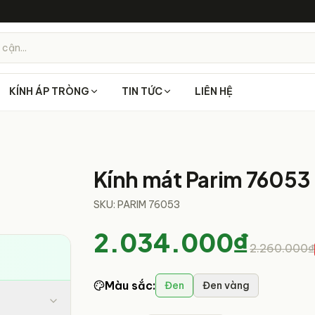
 cận...
KÍNH ÁP TRÒNG
TIN TỨC
LIÊN HỆ
4
/
5
Kính mát Parim 76053
SKU:
PARIM 76053
2.034.000₫
2.260.000₫
Màu sắc
:
Đen
Đen vàng