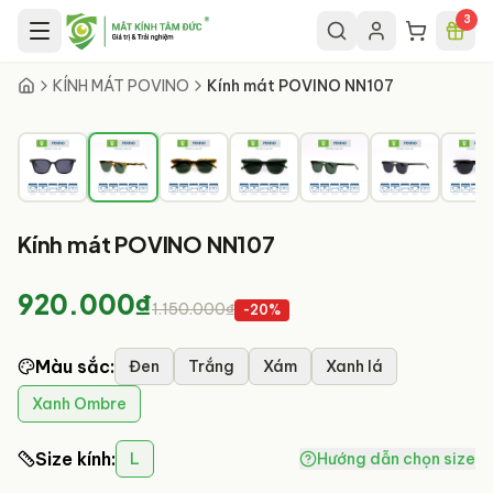
Chuyển đến nội dung chính
3
2
/
13
KÍNH MÁT POVINO
Kính mát POVINO NN107
Kính mát POVINO NN107
920.000₫
1.150.000₫
-
20
%
Màu sắc
:
Đen
Trắng
Xám
Xanh lá
Xanh Ombre
Size kính
:
L
Hướng dẫn chọn size