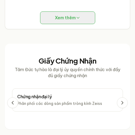
Xem thêm
Giấy Chứng Nhận
Tâm Đức tự hào là đại lý ủy quyền chính thức với đầy
đủ giấy chứng nhận
Chứng nhận đại lý
Chứ
Phân phối các dòng sản phẩm tròng kính Zeiss
Phâ