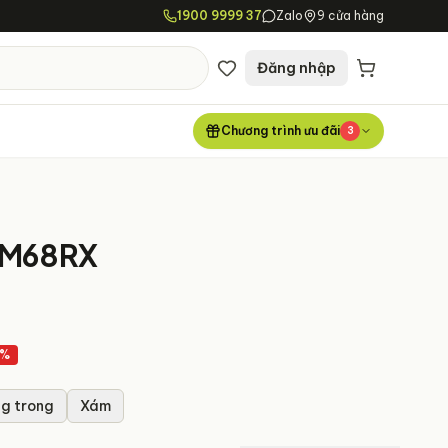
1900 9999 37
Zalo
9 cửa hàng
Đăng nhập
Chương trình ưu đãi
3
MM68RX
%
ng trong
Xám