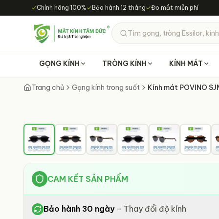
Chuyển đến nội dung chính
✓
Chính hãng 100%
✓
Bảo hành 12 tháng
✓
Đo mắt miễn phí
Tìm gọng, tròng Essilor, kính
GỌNG KÍNH
TRÒNG KÍNH
KÍNH MÁT
Trang chủ
Gọng kính trong suốt
Kính mát POVINO S
CAM KẾT SẢN PHẨM
Bảo hành 30 ngày
–
Thay đổi độ kính