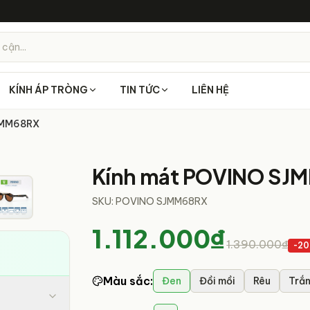
 cận...
KÍNH ÁP TRÒNG
TIN TỨC
LIÊN HỆ
JMM68RX
1
/
7
Kính mát POVINO SJ
SKU:
POVINO SJMM68RX
1.112.000₫
1.390.000₫
-
20
Màu sắc
:
Đen
Đồi mồi
Rêu
Trắ