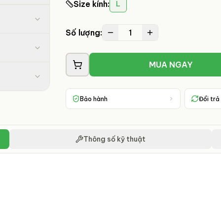
Size kính
:
L
1
Số lượng:
MUA NGAY
Bảo hành
Đổi trả
Thông số kỹ thuật