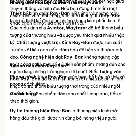
thương hiệu kính mắt mang tính biểu tượng, kết hợp giữa
Những điểm nổi bật của kính mát Ray-Ban:
truyền thống và hiện đại. Nếu bạn đang tìm kiếm một
Thiết kế kinh điển
:
Ray-Ban
nổi tiếng với những mẫu
chiếc kính vừa thời trang, vừa chất lượng, thì
Ray-Ban
kính có thiết kế đơn giản nhưng không kém phần tinh tế.
chắc chắn là một lựa chọn tuyệt vời.
Các mẫu kính như
Aviator
,
Wayfarer
đã trở thành biểu
tượng của thương hiệu và được yêu thích qua nhiều thập
kỷ.
Chất lượng vượt trội
:
Kính Ray-Ban
được sản xuất
từ các vật liệu cao cấp, đảm bảo độ bền và thoải mái khi
đeo.
Công nghệ hiện đại
:
Ray-Ban
không ngừng cập
nhật công nghệ mới để cải tiến sản phẩm, mang đến cho
Tại sao nên chọn Ray-Ban?
người dùng những trải nghiệm tốt nhất.
Biểu tượng văn
Phong cách
: Kính
Ray-Ban
giúp bạn thể hiện cá tính và
hóa
:
Ray-Ban
đã xuất hiện trong rất nhiều bộ phim, âm
phong cách riêng.
nhạc và trở thành biểu tượng thời trang của nhiều ngôi
sao nổi tiếng.
Chất lượng
: Sản phẩm đảm bảo chất lượng cao, bền bỉ
theo thời gian.
Uy tín thương hiệu
:
Ray-Ban
là thương hiệu kính mắt
hàng đầu thế giới, được tin dùng bởi hàng triệu người.