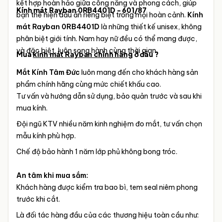
kết hợp hoàn hảo giữa công năng và phong cách, giúp
Kính mát Rayban 0RB4401D - 601/87
bạn thể hiện dấu ấn riêng biệt trong mọi hoàn cảnh.
Kính
mát Rayban 0RB4401D
là những thiết kế unisex, không
phân biệt giới tính. Nam hay nữ đều có thể mang được,
và đặc biệt, luôn song hành cùng thời gian.
Mua
kính mát Rayban chính hãng
ở đâu ?
Mắt Kính Tâm Đức
luôn mang đến cho khách hàng sản
phẩm chính hãng cùng mức chiết khấu cao.
Tư vấn và hướng dẫn sử dụng, bảo quản trước và sau khi
mua kính.
Đội ngũ KTV nhiều năm kinh nghiệm đo mắt, tư vấn chọn
mẫu kính phù hợp.
Chế độ bảo hành 1 năm lớp phủ không bong tróc.
An tâm khi mua sắm:
Khách hàng được kiểm tra bao bì, tem seal niêm phong
trước khi cắt.
Là đối tác hàng đầu của các thương hiệu toàn cầu như: