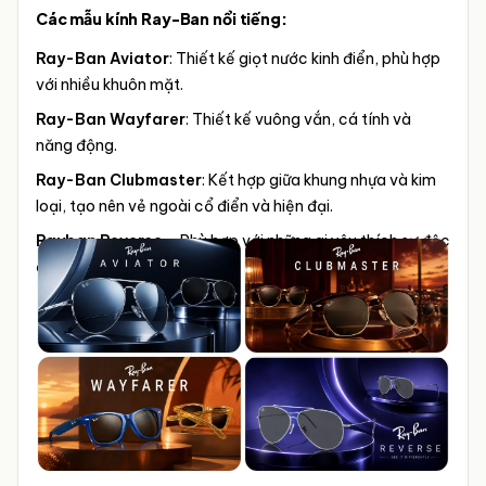
Các mẫu kính Ray-Ban nổi tiếng:
Ray-Ban Aviator
: Thiết kế giọt nước kinh điển, phù hợp
với nhiều khuôn mặt.
Ray-Ban Wayfarer
: Thiết kế vuông vắn, cá tính và
năng động.
Ray-Ban Clubmaster
: Kết hợp giữa khung nhựa và kim
loại, tạo nên vẻ ngoài cổ điển và hiện đại.
Rayban Reverse
– Phù hợp với những ai yêu thích sự độc
đáo, phá cách.