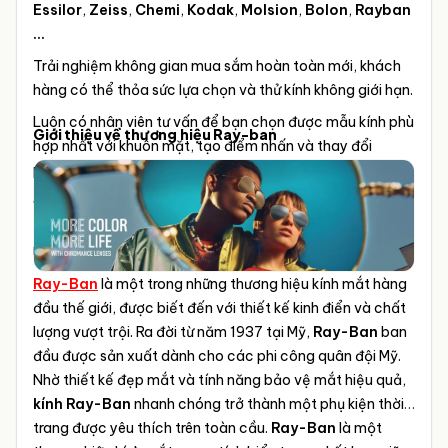
Essilor
,
Zeiss
,
Chemi
,
Kodak
,
Molsion
,
Bolon
,
Rayban
...
Trải nghiệm không gian mua sắm hoàn toàn mới, khách
hàng có thể thỏa sức lựa chọn và thử kính không giới hạn.
Luôn có nhân viên tư vấn để bạn chọn được mẫu kính phù
Giới thiệu về thương hiệu Ray-ban
hợp nhất với khuôn mặt, tạo điểm nhấn và thay đổi
phong cách
ĐO MẮT MIỄN PHÍ thực hiển bởi KTV Khúc Xạ BV Mắt
TPHCM hơn 10 năm kinh nghiệm cùng trang thiết bị máy
móc hiện đại & tự động.
Ray-Ban
là một trong những thương hiệu kính mắt hàng
đầu thế giới, được biết đến với thiết kế kinh điển và chất
lượng vượt trội. Ra đời từ năm 1937 tại Mỹ,
Ray-Ban
ban
đầu được sản xuất dành cho các phi công quân đội Mỹ.
Nhờ thiết kế đẹp mắt và tính năng bảo vệ mắt hiệu quả,
kính Ray-Ban
nhanh chóng trở thành một phụ kiện thời
trang được yêu thích trên toàn cầu.
Ray-Ban
là một