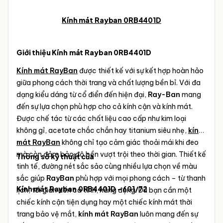
Kính mát Rayban 0RB4401D
Giới thiệu Kính mát Rayban 0RB4401D
Kính mát RayBan
được thiết kế với sự kết hợp hoàn hảo
giữa phong cách thời trang và chất lượng bền bỉ. Với đa
dạng kiểu dáng từ cổ điển đến hiện đại,
Ray-Ban
mang
đến sự lựa chọn phù hợp cho cả kính cận và kính mát.
Được chế tác từ các chất liệu cao cấp như kim loại
không gỉ, acetate chắc chắn hay titanium siêu nhẹ,
kính
mát RayBan
không chỉ tạo cảm giác thoải mái khi đeo
mà còn đảm bảo độ bền vượt trội theo thời gian.
Thiết kế
Thông số kỹ thuật của
tinh tế, đường nét sắc sảo cùng nhiều lựa chọn về màu
sắc giúp
RayBan
phù hợp với mọi phong cách – từ thanh
Kính mát Rayban 0RB4401D - 601/72
lịch, tối giản đến cá tính, năng động. Dù bạn cần một
chiếc kính cận tiện dụng hay một chiếc kính mát thời
trang bảo vệ mắt,
kính mát
RayBan
luôn mang đến sự