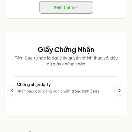
Xem thêm
Giấy Chứng Nhận
Tâm Đức tự hào là đại lý ủy quyền chính thức với đầy
đủ giấy chứng nhận
Chứng nhận đại lý
Chứ
Phân phối các dòng sản phẩm tròng kính Zeiss
Phâ