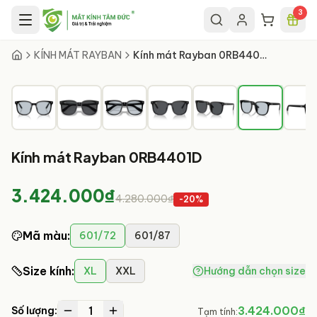
Chuyển đến nội dung chính
3
6
/
9
KÍNH MÁT RAYBAN
Kính mát Rayban 0RB4401D
Kính mát Rayban 0RB4401D
3.424.000₫
4.280.000₫
-
20
%
Mã màu
:
601/72
601/87
Size kính
:
XL
XXL
Hướng dẫn chọn size
1
3.424.000₫
Số lượng:
Tạm tính: