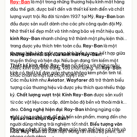
Ray-Ban
là một trong những thương hiệu kính mắt hàng
đầu thế giới, được biết đến với thiết kế kinh điển và chất
lượng vượt trội. Ra đời từ năm 1937 tại Mỹ,
Ray-Ban
ban
đầu được sản xuất dành cho các phi công quân đội Mỹ.
Nhờ thiết kế đẹp mắt và tính năng bảo vệ mắt hiệu quả,
kính Ray-Ban
nhanh chóng trở thành một phụ kiện thời
trang được yêu thích trên toàn cầu.
Ray-Ban
là một
thương hiệu kính mắt mang tính biểu tượng, kết hợp giữa
Những điểm nổi bật của kính mát Ray-Ban:
truyền thống và hiện đại. Nếu bạn đang tìm kiếm một
Thiết kế kinh điển
:
Ray-Ban
nổi tiếng với những mẫu
chiếc kính vừa thời trang, vừa chất lượng, thì
Ray-Ban
kính có thiết kế đơn giản nhưng không kém phần tinh tế.
chắc chắn là một lựa chọn tuyệt vời.
Các mẫu kính như
Aviator
,
Wayfarer
đã trở thành biểu
tượng của thương hiệu và được yêu thích qua nhiều thập
kỷ.
Chất lượng vượt trội
:
Kính Ray-Ban
được sản xuất
từ các vật liệu cao cấp, đảm bảo độ bền và thoải mái khi
đeo.
Công nghệ hiện đại
:
Ray-Ban
không ngừng cập
nhật công nghệ mới để cải tiến sản phẩm, mang đến cho
Tại sao nên chọn Ray-Ban?
người dùng những trải nghiệm tốt nhất.
Biểu tượng văn
Phong cách
: Kính
Ray-Ban
giúp bạn thể hiện cá tính và
hóa
:
Ray-Ban
đã xuất hiện trong rất nhiều bộ phim, âm
phong cách riêng.