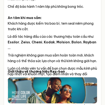
Chế độ bảo hành 1 năm lớp phủ không bong tróc.
An tâm khi mua sắm:
Khách hàng được kiểm tra bao bì, tem seal niêm phong
trước khi cắt.
Là đối tác hàng đầu của các thương hiệu toàn cầu như:
Essilor
,
Zeiss
,
Chemi
,
Kodak
,
Molsion
,
Bolon
,
Rayban
...
Trải nghiệm không gian mua sắm hoàn toàn mới, khách
hàng có thể thỏa sức lựa chọn và thử kính không giới hạn.
Luôn có nhân viên tư vấn để bạn chọn được mẫu kính phù
Giới thiệu về thương hiệu Ray-ban
hợp nhất với khuôn mặt, tạo điểm nhấn và thay đổi
phong cách
ĐO MẮT MIỄN PHÍ thực hiển bởi KTV Khúc Xạ BV Mắt
TPHCM hơn 10 năm kinh nghiệm cùng trang thiết bị máy
móc hiện đại & tự động.