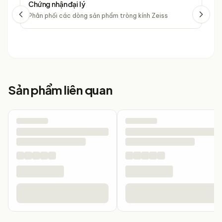
Chứng nhận đại lý
Chứ
Phân phối các dòng sản phẩm tròng kính Zeiss
Phâ
Sản phẩm liên quan