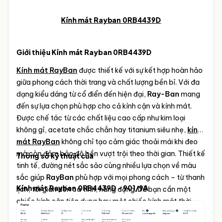
Kính mát Rayban 0RB4439D
Giới thiệu Kính mát Rayban 0RB4439D
Kính mát RayBan
được thiết kế với sự kết hợp hoàn hảo
giữa phong cách thời trang và chất lượng bền bỉ. Với đa
dạng kiểu dáng từ cổ điển đến hiện đại,
Ray-Ban
mang
đến sự lựa chọn phù hợp cho cả kính cận và kính mát.
Được chế tác từ các chất liệu cao cấp như kim loại
không gỉ, acetate chắc chắn hay titanium siêu nhẹ,
kính
mát RayBan
không chỉ tạo cảm giác thoải mái khi đeo
mà còn đảm bảo độ bền vượt trội theo thời gian.
Thiết kế
Thông số kỹ thuật của
tinh tế, đường nét sắc sảo cùng nhiều lựa chọn về màu
sắc giúp
RayBan
phù hợp với mọi phong cách – từ thanh
Kính mát Rayban 0RB4439D - 901/9A
lịch, tối giản đến cá tính, năng động. Dù bạn cần một
chiếc kính cận tiện dụng hay một chiếc kính mát thời
trang bảo vệ mắt,
kính mát
RayBan
luôn mang đến sự