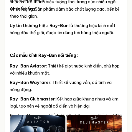
nhạc và trở thành biểu tượng thời trang của nhiều ngôi
sao nổi tiếng.
Chất lượng
: Sản phẩm đảm bảo chất lượng cao, bền bỉ
theo thời gian.
Uy tín thương hiệu
:
Ray-Ban
là thương hiệu kính mắt
hàng đầu thế giới, được tin dùng bởi hàng triệu người.
Các mẫu kính Ray-Ban nổi tiếng:
Ray-Ban Aviator
: Thiết kế giọt nước kinh điển, phù hợp
với nhiều khuôn mặt.
Ray-Ban Wayfarer
: Thiết kế vuông vắn, cá tính và
năng động.
Ray-Ban Clubmaster
: Kết hợp giữa khung nhựa và kim
loại, tạo nên vẻ ngoài cổ điển và hiện đại.
Rayban Reverse
– Phù hợp với những ai yêu thích sự độc
đáo, phá cách.