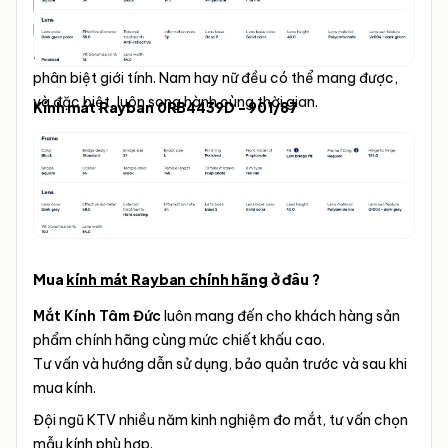
kết hợp hoàn hảo giữa công năng và phong cách, giúp
bạn thể hiện dấu ấn riêng biệt trong mọi hoàn cảnh.
Kính
mát Rayban 0RB4439D
là những thiết kế unisex, không
phân biệt giới tính. Nam hay nữ đều có thể mang được,
và đặc biệt, luôn song hành cùng thời gian.
Kính mát Rayban 0RB4439D - 901/87
Mua
kính mát Rayban chính hãng
ở đâu ?
Mắt Kính Tâm Đức
luôn mang đến cho khách hàng sản
phẩm chính hãng cùng mức chiết khấu cao.
Tư vấn và hướng dẫn sử dụng, bảo quản trước và sau khi
mua kính.
Đội ngũ KTV nhiều năm kinh nghiệm đo mắt, tư vấn chọn
mẫu kính phù hợp.