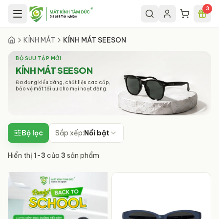
Chuyển đến nội dung chính
3
KÍNH MÁT
KÍNH MÁT SEESON
BỘ SƯU TẬP MỚI
KÍNH MÁT SEESON
Đa dạng kiểu dáng, chất liệu cao cấp,
bảo vệ mắt tối ưu cho mọi hoạt động.
Bộ lọc
Sắp xếp:
Nổi bật
Hiển thị
1
-
3
của
3
sản phẩm