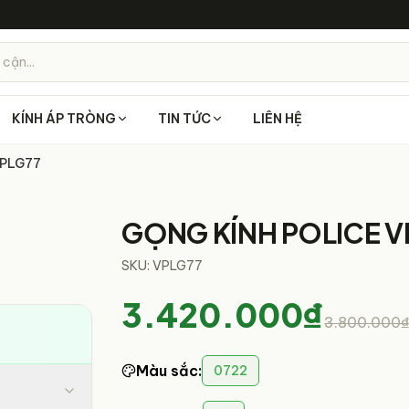
 cận...
KÍNH ÁP TRÒNG
TIN TỨC
LIÊN HỆ
VPLG77
2
/
3
GỌNG KÍNH POLICE V
SKU:
VPLG77
3.420.000₫
3.800.000
Màu sắc
:
0722