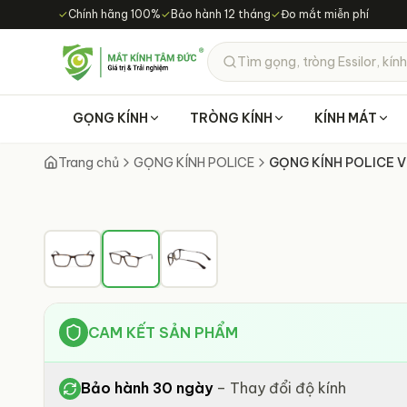
Chuyển đến nội dung chính
✓
Chính hãng 100%
✓
Bảo hành 12 tháng
✓
Đo mắt miễn phí
Tìm gọng, tròng Essilor, kính
GỌNG KÍNH
TRÒNG KÍNH
KÍNH MÁT
Trang chủ
GỌNG KÍNH POLICE
GỌNG KÍNH POLICE 
CAM KẾT SẢN PHẨM
Bảo hành 30 ngày
–
Thay đổi độ kính