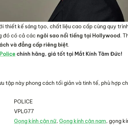
ới thiết kế sáng tạo, chất liệu cao cấp cùng quy trình
ng đó có cả các
ngôi sao nổi tiếng tại Hollywood
. T
ách và đẳng cấp riêng biệt
.
Police
chính hãng, giá tốt tại Mắt Kính Tâm Đức!
ưu tập này phong cách tối giản và tinh tế, phù hợp c
POLICE
VPLG77
Gọng kính cận nữ
,
Gọng kính cận nam
, gọng kí