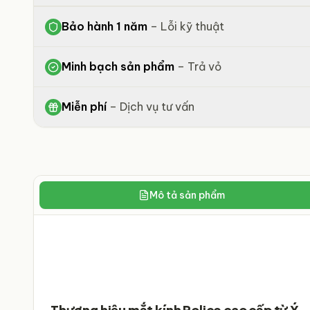
Bảo hành 1 năm
–
Lỗi kỹ thuật
Minh bạch sản phẩm
–
Trả vỏ
Miễn phí
–
Dịch vụ tư vấn
Mô tả sản phẩm
Thương hiệu mắt kính Police cao cấp từ Ý