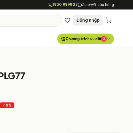
1900 9999 37
Zalo
9 cửa hàng
Đăng nhập
Chương trình ưu đãi
3
PLG77
₫
-
10
%