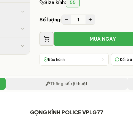
Size kính
:
55
1
Số lượng:
MUA NGAY
Bảo hành
Đổi trả
Thông số kỹ thuật
GỌNG KÍNH POLICE VPLG77