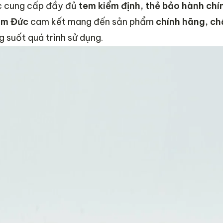
Gọng kính vuông
 cung cấp đầy đủ
tem kiểm định, thẻ bảo hành chí
âm Đức
Titanium
cam kết mang đến sản phẩm
chính hãng, ch
g suốt quá trình sử dụng.