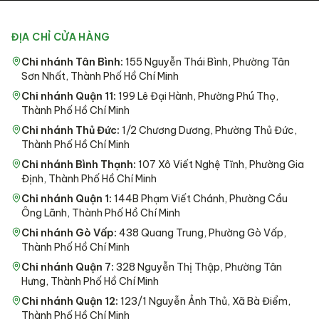
ĐỊA CHỈ CỬA HÀNG
Chi nhánh Tân Bình
:
155 Nguyễn Thái Bình, Phường Tân
Sơn Nhất, Thành Phố Hồ Chí Minh
Chi nhánh Quận 11
:
199 Lê Đại Hành, Phường Phú Thọ,
Thành Phố Hồ Chí Minh
Chi nhánh Thủ Đức
:
1/2 Chương Dương, Phường Thủ Đức,
Thành Phố Hồ Chí Minh
Chi nhánh Bình Thạnh
:
107 Xô Viết Nghệ Tĩnh, Phường Gia
Định, Thành Phố Hồ Chí Minh
Chi nhánh Quận 1
:
144B Phạm Viết Chánh, Phường Cầu
Ông Lãnh, Thành Phố Hồ Chí Minh
Chi nhánh Gò Vấp
:
438 Quang Trung, Phường Gò Vấp,
Thành Phố Hồ Chí Minh
Chi nhánh Quận 7
:
328 Nguyễn Thị Thập, Phường Tân
Hưng, Thành Phố Hồ Chí Minh
Chi nhánh Quận 12
:
123/1 Nguyễn Ảnh Thủ, Xã Bà Điểm,
Thành Phố Hồ Chí Minh