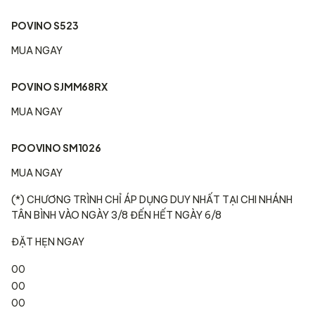
POVINO S523
MUA NGAY
POVINO SJMM68RX
MUA NGAY
POOVINO SM1026
MUA NGAY
(*) CHƯƠNG TRÌNH CHỈ ÁP DỤNG DUY NHẤT TẠI CHI NHÁNH
TÂN BÌNH VÀO NGÀY 3/8 ĐẾN HẾT NGÀY 6/8
ĐẶT HẸN NGAY
00
00
00