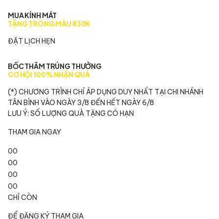
MUA KÍNH MÁT
TẶNG TRÒNG MÀU 830K
ĐẶT LỊCH HẸN
BỐC THĂM TRÚNG THƯỞNG
CƠ HỘI 100% NHẬN QUÀ
(*) CHƯƠNG TRÌNH CHỈ ÁP DỤNG DUY NHẤT TẠI CHI NHÁNH
TÂN BÌNH VÀO NGÀY 3/8 ĐẾN HẾT NGÀY 6/8
LƯU Ý: SỐ LƯỢNG QUÀ TẶNG CÓ HẠN
THAM GIA NGAY
00
00
00
00
CHỈ CÒN
ĐỂ ĐĂNG KÝ THAM GIA