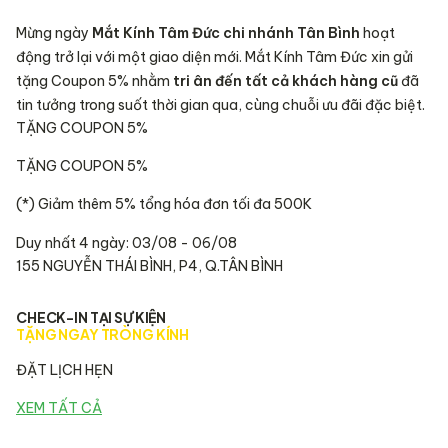
Mừng ngày
Mắt Kính Tâm Đức chi nhánh Tân Bình
hoạt
động trở lại với một giao diện mới. Mắt Kính Tâm Đức xin gửi
tặng Coupon 5% nhằm
tri ân đến tất cả khách hàng cũ
đã
tin tưởng trong suốt thời gian qua, cùng chuỗi ưu đãi đặc biệt.
TẶNG COUPON 5%
TẶNG COUPON 5%
(*) Giảm thêm 5% tổng hóa đơn tối đa 500K
Duy nhất 4 ngày: 03/08 - 06/08
155 NGUYỄN THÁI BÌNH, P4, Q.TÂN BÌNH
CHECK-IN TẠI SỰ KIỆN
TẶNG NGAY TRÒNG KÍNH
ĐẶT LỊCH HẸN
XEM TẤT CẢ