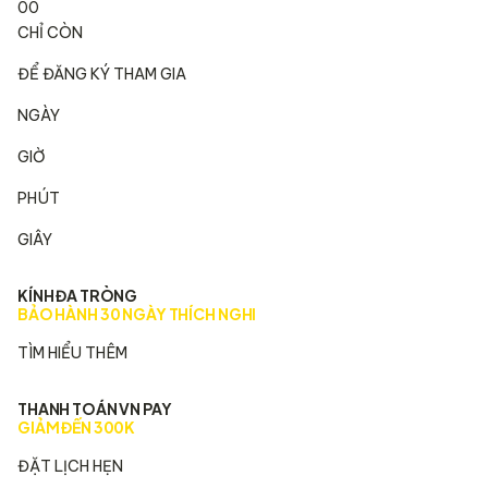
00
CHỈ CÒN
ĐỂ ĐĂNG KÝ THAM GIA
NGÀY
GIỜ
PHÚT
GIÂY
KÍNH ĐA TRÒNG
BẢO HÀNH 30 NGÀY THÍCH NGHI
TÌM HIỂU THÊM
THANH TOÁN VN PAY
GIẢM ĐẾN 300K
ĐẶT LỊCH HẸN