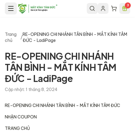
Chuyển đến nội dung chính
3
Trang
RE-OPENING CHI NHÁNH TÂN BÌNH - MẮT KÍNH TÂM
/
chủ
ĐỨC - LadiPage
RE-OPENING CHI NHÁNH
TÂN BÌNH - MẮT KÍNH TÂM
ĐỨC - LadiPage
Cập nhật:
1 tháng 8, 2024
RE-OPENING CHI NHÁNH TÂN BÌNH – MẮT KÍNH TÂM ĐỨC
NHẬN COUPON
TRANG CHỦ