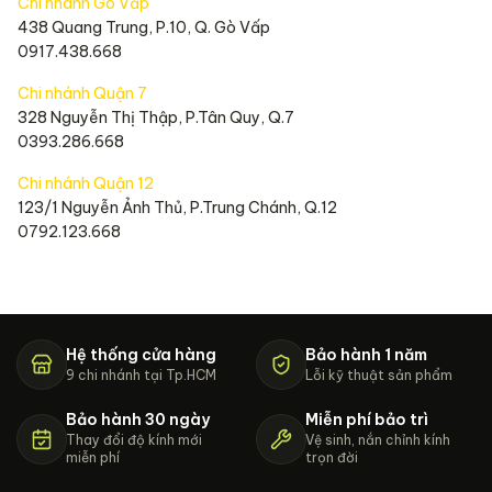
Chi nhánh Gò Vấp
438 Quang Trung, P.10, Q. Gò Vấp
0917.438.668
Chi nhánh Quận 7
328 Nguyễn Thị Thập, P.Tân Quy, Q.7
0393.286.668
Chi nhánh Quận 12
123/1 Nguyễn Ảnh Thủ, P.Trung Chánh, Q.12
0792.123.668
Hệ thống cửa hàng
Bảo hành 1 năm
9 chi nhánh tại Tp.HCM
Lỗi kỹ thuật sản phẩm
Bảo hành 30 ngày
Miễn phí bảo trì
Thay đổi độ kính mới
Vệ sinh, nắn chỉnh kính
miễn phí
trọn đời